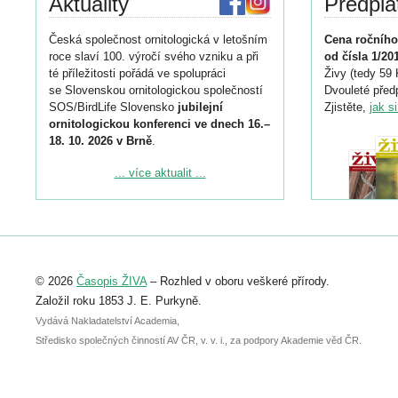
Aktuality
Předpla
Česká společnost ornitologická v letošním
Cena ročního
roce slaví 100. výročí svého vzniku a při
od čísla 1/20
té příležitosti pořádá ve spolupráci
Živy (tedy 59 
se Slovenskou ornitologickou společností
Dvouleté předp
SOS/BirdLife Slovensko
jubilejní
Zjistěte,
jak s
ornitologickou konferenci ve dnech 16.–
18. 10. 2026 v Brně
.
Podrobnější informace ke konferenci
... více aktualit ...
naleznete zde:
https://www.birdlife.cz/konference-2026/
Registrovat se můžete do 6. září.
Upozorňujeme, že termín pro odeslání
© 2026
Časopis ŽIVA
– Rozhled v oboru veškeré přírody.
abstraktu přihlášené přednášky nebo
posteru je už 30. června.
Založil roku 1853 J. E. Purkyně.
Vydává Nakladatelství Academia,
Středisko společných činností AV ČR, v. v. i., za podpory Akademie věd ČR.