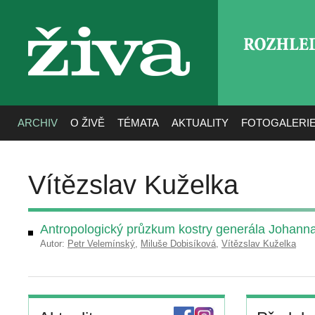
ROZHLE
živa
ARCHIV
O ŽIVĚ
TÉMATA
AKTUALITY
FOTOGALERI
Vítězslav Kuželka
Antropologický průzkum kostry generála Johann
Autor:
Petr Velemínský
,
Miluše Dobisíková
,
Vítězslav Kuželka