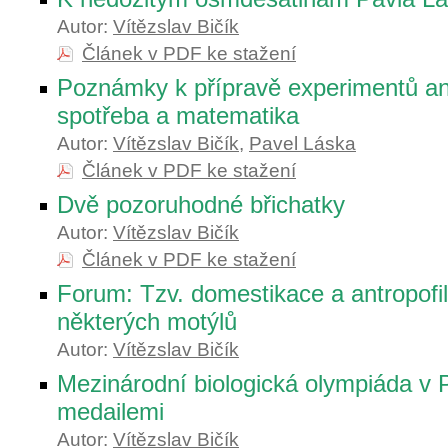
Autor:
Vítězslav Bičík
Článek v PDF ke stažení
Poznámky k přípravě experimentů an
spotřeba a matematika
Autor:
Vítězslav Bičík
,
Pavel Láska
Článek v PDF ke stažení
Dvě pozoruhodné břichatky
Autor:
Vítězslav Bičík
Článek v PDF ke stažení
Forum: Tzv. domestikace a antropofi
některých motýlů
Autor:
Vítězslav Bičík
Mezinárodní biologická olympiáda v 
medailemi
Autor:
Vítězslav Bičík