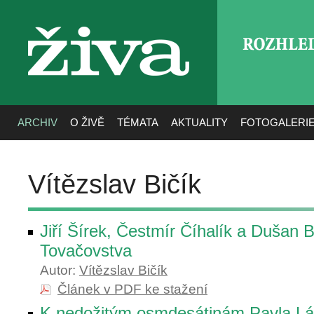
ROZHLE
živa
ARCHIV
O ŽIVĚ
TÉMATA
AKTUALITY
FOTOGALERI
Vítězslav Bičík
Jiří Šírek, Čestmír Číhalík a Dušan 
Tovačovstva
Autor:
Vítězslav Bičík
Článek v PDF ke stažení
K nedožitým osmdesátinám Pavla L