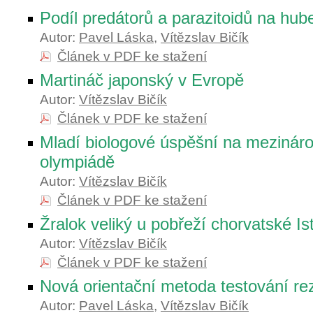
Podíl predátorů a parazitoidů na hub
Autor:
Pavel Láska
,
Vítězslav Bičík
Článek v PDF ke stažení
Martináč japonský v Evropě
Autor:
Vítězslav Bičík
Článek v PDF ke stažení
Mladí biologové úspěšní na mezináro
olympiádě
Autor:
Vítězslav Bičík
Článek v PDF ke stažení
Žralok veliký u pobřeží chorvatské Ist
Autor:
Vítězslav Bičík
Článek v PDF ke stažení
Nová orientační metoda testování re
Autor:
Pavel Láska
,
Vítězslav Bičík