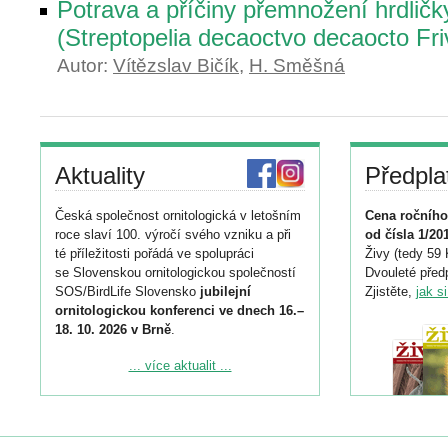
Potrava a příčiny přemnožení hrdličk
(Streptopelia decaoctvo decaocto Fri
Autor:
Vítězslav Bičík
,
H. Směšná
Aktuality
Předpla
Česká společnost ornitologická v letošním
Cena ročního
roce slaví 100. výročí svého vzniku a při
od čísla 1/20
té příležitosti pořádá ve spolupráci
Živy (tedy 59 
se Slovenskou ornitologickou společností
Dvouleté předp
SOS/BirdLife Slovensko
jubilejní
Zjistěte,
jak s
ornitologickou konferenci ve dnech 16.–
18. 10. 2026 v Brně
.
Podrobnější informace ke konferenci
... více aktualit ...
naleznete zde:
https://www.birdlife.cz/konference-2026/
Registrovat se můžete do 6. září.