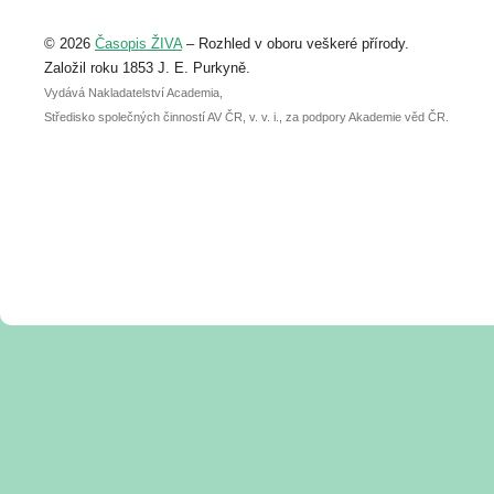
Upozorňujeme, že termín pro odeslání
© 2026
Časopis ŽIVA
– Rozhled v oboru veškeré přírody.
abstraktu přihlášené přednášky nebo
posteru je už 30. června.
Založil roku 1853 J. E. Purkyně.
Vydává Nakladatelství Academia,
Středisko společných činností AV ČR, v. v. i., za podpory Akademie věd ČR.