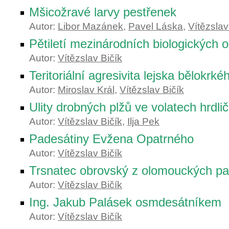
Mšicožravé larvy pestřenek
Autor:
Libor Mazánek
,
Pavel Láska
,
Vítězslav
Pětiletí mezinárodních biologických 
Autor:
Vítězslav Bičík
Teritoriální agresivita lejska bělokrké
Autor:
Miroslav Král
,
Vítězslav Bičík
Ulity drobných plžů ve volatech hrdli
Autor:
Vítězslav Bičík
,
Ilja Pek
Padesátiny Evžena Opatrného
Autor:
Vítězslav Bičík
Trsnatec obrovský z olomouckých pa
Autor:
Vítězslav Bičík
Ing. Jakub Palásek osmdesátníkem
Autor:
Vítězslav Bičík