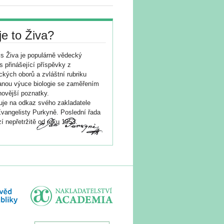
je to Živa?
s Živa je populárně vědecký
s přinášející příspěvky z
ických oborů a zvláštní rubriku
nou výuce biologie se zaměřením
novější poznatky.
je na odkaz svého zakladatele
vangelisty Purkyně. Poslední řada
í nepřetržitě od roku 1953.