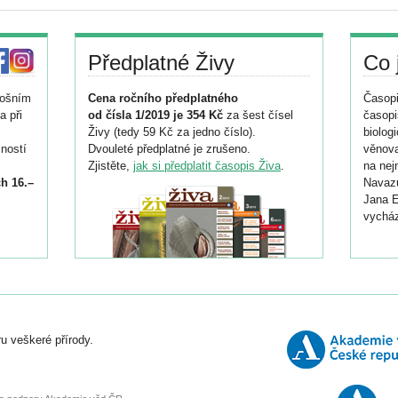
Předplatné Živy
Co 
tošním
Cena ročního předplatného
Časopi
a při
od čísla 1/2019 je 354 Kč
za šest čísel
časopi
Živy (tedy 59 Kč za jedno číslo).
biolog
ností
Dvouleté předplatné je zrušeno.
věnova
Zjistěte,
jak si předplatit časopis Živa
.
na nej
h 16.–
Navazu
Jana E
vycház
i
026/
ní
u veškeré přírody.
o