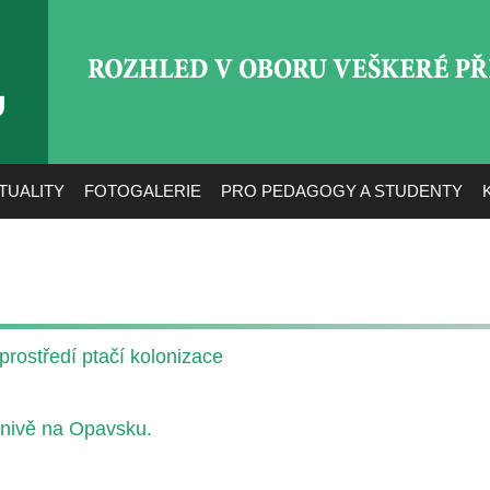
ROZHLED V OBORU VEŠ
TUALITY
FOTOGALERIE
PRO PEDAGOGY A STUDENTY
prostředí ptačí kolonizace
 nivě na Opavsku.