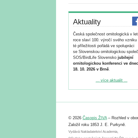
Aktuality
Česká společnost ornitologická v le
roce slaví 100. výročí svého vzniku 
té příležitosti pořádá ve spolupráci
se Slovenskou ornitologickou společ
SOS/BirdLife Slovensko
jubilejní
ornitologickou konferenci ve dnec
18. 10. 2026 v Brně
.
Podrobnější informace ke konferenc
... více aktualit ...
naleznete zde:
https://www.birdlife.cz/konference-2
Registrovat se můžete do 6. září.
Upozorňujeme, že termín pro odeslá
© 2026
Časopis ŽIVA
– Rozhled v obor
abstraktu přihlášené přednášky neb
posteru je už 30. června.
Založil roku 1853 J. E. Purkyně.
Vydává Nakladatelství Academia,