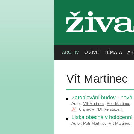
živa
ARCHIV
O ŽIVĚ
TÉMATA
AK
Vít Martinec
Zateplování budov - nové 
Autor:
Vít Martinec
,
Petr Martinec
Článek v PDF ke stažení
Líska obecná v holocenní
Autor:
Petr Martinec
,
Vít Martinec