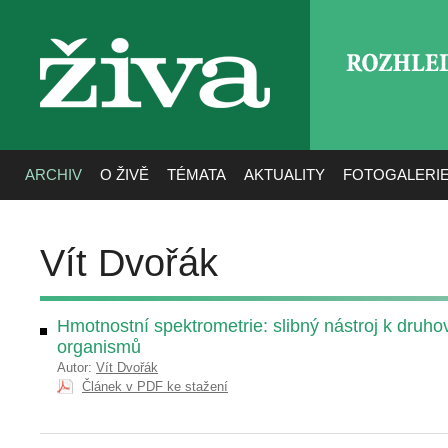
ROZHLE
živa
ARCHIV
O ŽIVĚ
TÉMATA
AKTUALITY
FOTOGALERI
Vít Dvořák
Hmotnostní spektrometrie: slibný nástroj k druhov
organismů
Autor:
Vít Dvořák
Článek v PDF ke stažení