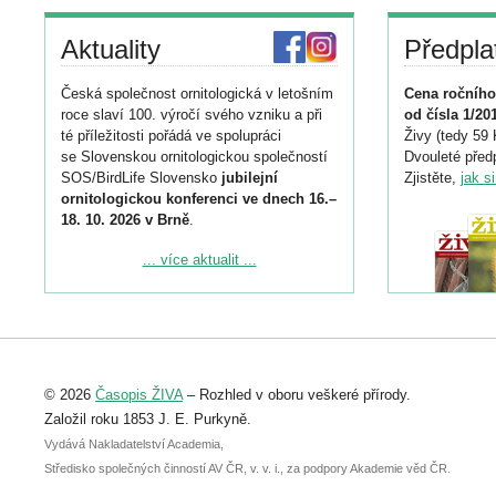
Aktuality
Předpla
Česká společnost ornitologická v letošním
Cena ročního
roce slaví 100. výročí svého vzniku a při
od čísla 1/20
té příležitosti pořádá ve spolupráci
Živy (tedy 59 
se Slovenskou ornitologickou společností
Dvouleté předp
SOS/BirdLife Slovensko
jubilejní
Zjistěte,
jak s
ornitologickou konferenci ve dnech 16.–
18. 10. 2026 v Brně
.
Podrobnější informace ke konferenci
... více aktualit ...
naleznete zde:
https://www.birdlife.cz/konference-2026/
Registrovat se můžete do 6. září.
Upozorňujeme, že termín pro odeslání
© 2026
Časopis ŽIVA
– Rozhled v oboru veškeré přírody.
abstraktu přihlášené přednášky nebo
posteru je už 30. června.
Založil roku 1853 J. E. Purkyně.
Vydává Nakladatelství Academia,
Středisko společných činností AV ČR, v. v. i., za podpory Akademie věd ČR.