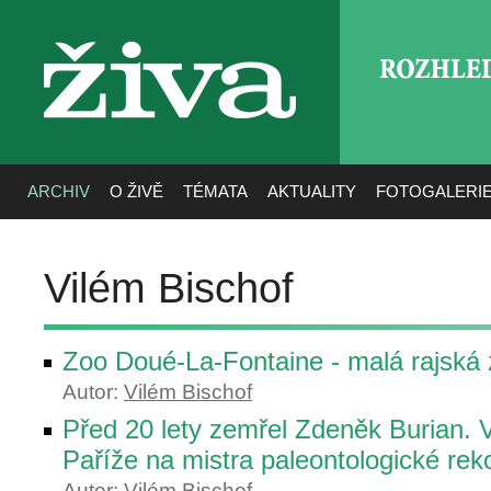
ROZHLE
živa
ARCHIV
O ŽIVĚ
TÉMATA
AKTUALITY
FOTOGALERI
Vilém Bischof
Zoo Doué-La-Fontaine - malá rajská
Autor:
Vilém Bischof
Před 20 lety zemřel Zdeněk Burian.
Paříže na mistra paleontologické rek
Autor:
Vilém Bischof