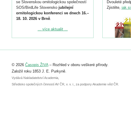
se Slovenskou ornitologickou společností
Dvouleté předp
SOS/BirdLife Slovensko
jubilejní
Zjistěte,
jak s
ornitologickou konferenci ve dnech 16.–
18. 10. 2026 v Brně
.
Podrobnější informace ke konferenci
... více aktualit ...
naleznete zde:
https://www.birdlife.cz/konference-2026/
Registrovat se můžete do 6. září.
Upozorňujeme, že termín pro odeslání
© 2026
Časopis ŽIVA
– Rozhled v oboru veškeré přírody.
abstraktu přihlášené přednášky nebo
posteru je už 30. června.
Založil roku 1853 J. E. Purkyně.
Vydává Nakladatelství Academia,
Středisko společných činností AV ČR, v. v. i., za podpory Akademie věd ČR.