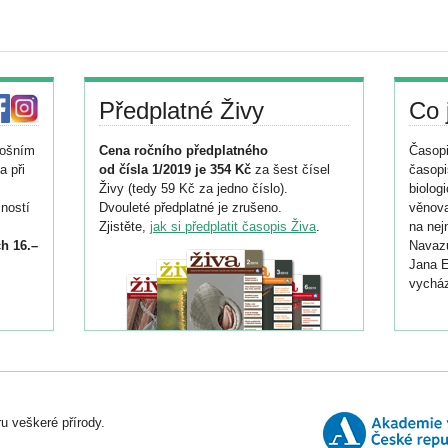
Předplatné Živy
Co 
tošním
Cena ročního předplatného
Časopi
a při
od čísla 1/2019 je 354 Kč
za šest čísel
časopi
Živy (tedy 59 Kč za jedno číslo).
biolog
ností
Dvouleté předplatné je zrušeno.
věnova
Zjistěte,
jak si předplatit časopis Živa
.
na nej
h 16.–
Navazu
Jana E
vycház
i
026/
ní
u veškeré přírody.
o