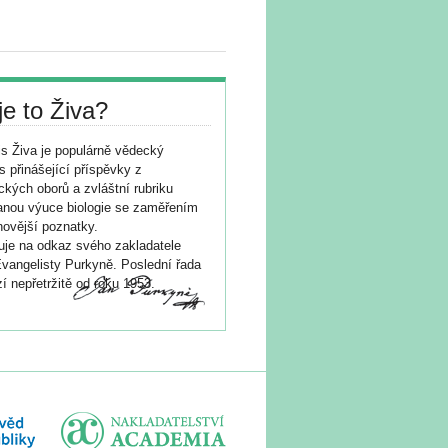
je to Živa?
s Živa je populárně vědecký
s přinášející příspěvky z
ických oborů a zvláštní rubriku
nou výuce biologie se zaměřením
novější poznatky.
je na odkaz svého zakladatele
vangelisty Purkyně. Poslední řada
í nepřetržitě od roku 1953.