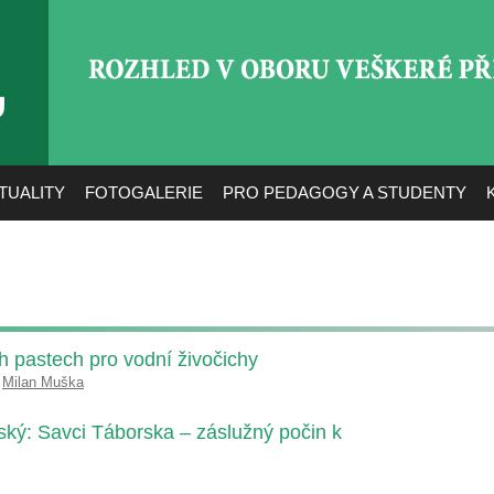
ROZHLED V OBORU VEŠ
TUALITY
FOTOGALERIE
PRO PEDAGOGY A STUDENTY
h pastech pro vodní živočichy
,
Milan Muška
ský: Savci Táborska – záslužný počin k