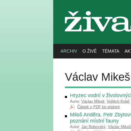
živa
ARCHIV
O ŽIVĚ
TÉMATA
AK
Václav Mikeš
Hryzec vodní v živolovnýc
Autor:
Václav Mikeš
,
Vojtěch Kolář
Článek v PDF ke stažení
Miloš Anděra, Petr Zbytov
poznání místní fauny
Autor:
Jan Robovský
,
Václav Mikeš