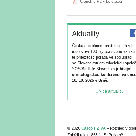
Článek v PDF ke stažení
Aktuality
Česká společnost ornitologická v le
roce slaví 100. výročí svého vzniku 
té příležitosti pořádá ve spolupráci
se Slovenskou ornitologickou společ
SOS/BirdLife Slovensko
jubilejní
ornitologickou konferenci ve dnec
18. 10. 2026 v Brně
.
Podrobnější informace ke konferenc
... více aktualit ...
naleznete zde:
https://www.birdlife.cz/konference-2
Registrovat se můžete do 6. září.
Upozorňujeme, že termín pro odeslá
© 2026
Časopis ŽIVA
– Rozhled v obor
abstraktu přihlášené přednášky neb
posteru je už 30. června.
Založil roku 1853 J. E. Purkyně.