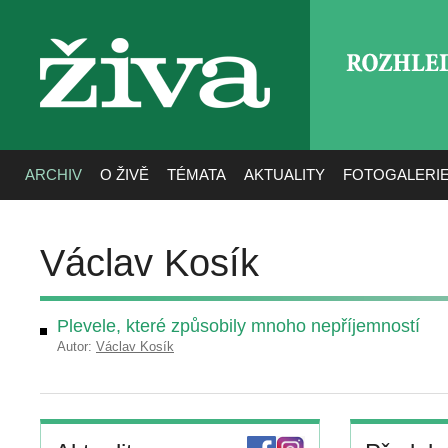
ROZHLE
živa
ARCHIV
O ŽIVĚ
TÉMATA
AKTUALITY
FOTOGALERI
Václav Kosík
Plevele, které způsobily mnoho nepříjemností
Autor:
Václav Kosík