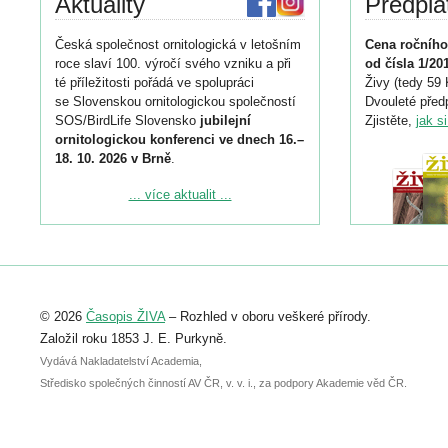
Aktuality
Předpla
Česká společnost ornitologická v letošním
Cena ročního
roce slaví 100. výročí svého vzniku a při
od čísla 1/20
té příležitosti pořádá ve spolupráci
Živy (tedy 59 
se Slovenskou ornitologickou společností
Dvouleté předp
SOS/BirdLife Slovensko
jubilejní
Zjistěte,
jak s
ornitologickou konferenci ve dnech 16.–
18. 10. 2026 v Brně
.
Podrobnější informace ke konferenci
... více aktualit ...
naleznete zde:
https://www.birdlife.cz/konference-2026/
Registrovat se můžete do 6. září.
Upozorňujeme, že termín pro odeslání
© 2026
Časopis ŽIVA
– Rozhled v oboru veškeré přírody.
abstraktu přihlášené přednášky nebo
posteru je už 30. června.
Založil roku 1853 J. E. Purkyně.
Vydává Nakladatelství Academia,
Středisko společných činností AV ČR, v. v. i., za podpory Akademie věd ČR.