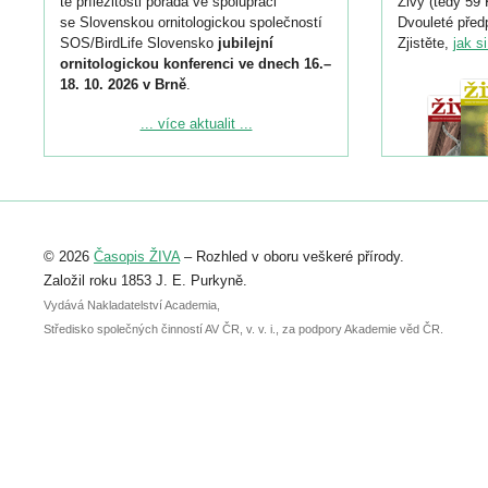
té příležitosti pořádá ve spolupráci
Živy (tedy 59 
se Slovenskou ornitologickou společností
Dvouleté předp
SOS/BirdLife Slovensko
jubilejní
Zjistěte,
jak s
ornitologickou konferenci ve dnech 16.–
18. 10. 2026 v Brně
.
Podrobnější informace ke konferenci
... více aktualit ...
naleznete zde:
https://www.birdlife.cz/konference-2026/
Registrovat se můžete do 6. září.
Upozorňujeme, že termín pro odeslání
© 2026
Časopis ŽIVA
– Rozhled v oboru veškeré přírody.
abstraktu přihlášené přednášky nebo
posteru je už 30. června.
Založil roku 1853 J. E. Purkyně.
Vydává Nakladatelství Academia,
Středisko společných činností AV ČR, v. v. i., za podpory Akademie věd ČR.