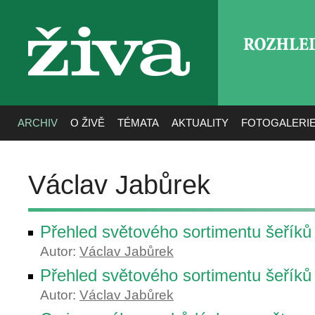
ROZHLE
živa
ARCHIV
O ŽIVĚ
TÉMATA
AKTUALITY
FOTOGALERI
Václav Jabůrek
Přehled světového sortimentu šeříků
Autor:
Václav Jabůrek
Přehled světového sortimentu šeříků
Autor:
Václav Jabůrek