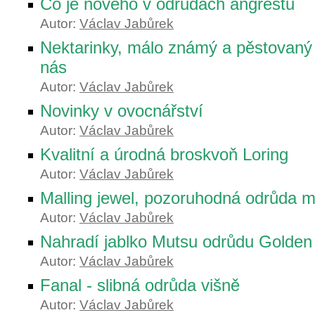
Co je nového v odrůdách angreštu
Autor:
Václav Jabůrek
Nektarinky, málo známý a pěstovaný
nás
Autor:
Václav Jabůrek
Novinky v ovocnářství
Autor:
Václav Jabůrek
Kvalitní a úrodná broskvoň Loring
Autor:
Václav Jabůrek
Malling jewel, pozoruhodná odrůda m
Autor:
Václav Jabůrek
Nahradí jablko Mutsu odrůdu Golden 
Autor:
Václav Jabůrek
Fanal - slibná odrůda višně
Autor:
Václav Jabůrek