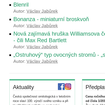
Blenril
Autor:
Václav Jabůrek
Bonanza - miniaturní broskvoň
Autor:
Václav Jabůrek
Nová zajímavá hruška Williamsova č
- čili Max Red Bartlett
Autor:
Václav Jabůrek
„Ostruhový“ typ ovocných stromů - „s
Autor:
Václav Jabůrek
Aktuality
Předpla
Česká společnost ornitologická v letošním
Cena ročního
roce slaví 100. výročí svého vzniku a při
od čísla 1/20