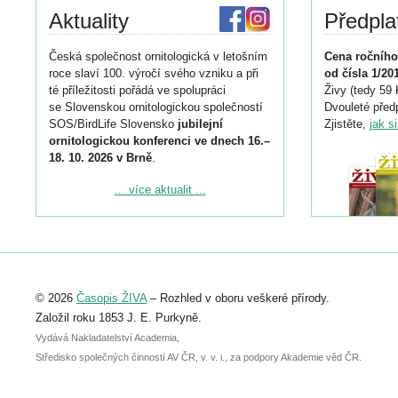
Aktuality
Předpla
Česká společnost ornitologická v letošním
Cena ročního
roce slaví 100. výročí svého vzniku a při
od čísla 1/20
té příležitosti pořádá ve spolupráci
Živy (tedy 59 
se Slovenskou ornitologickou společností
Dvouleté předp
SOS/BirdLife Slovensko
jubilejní
Zjistěte,
jak s
ornitologickou konferenci ve dnech 16.–
18. 10. 2026 v Brně
.
Podrobnější informace ke konferenci
... více aktualit ...
naleznete zde:
https://www.birdlife.cz/konference-2026/
Registrovat se můžete do 6. září.
Upozorňujeme, že termín pro odeslání
© 2026
Časopis ŽIVA
– Rozhled v oboru veškeré přírody.
abstraktu přihlášené přednášky nebo
posteru je už 30. června.
Založil roku 1853 J. E. Purkyně.
Vydává Nakladatelství Academia,
Středisko společných činností AV ČR, v. v. i., za podpory Akademie věd ČR.