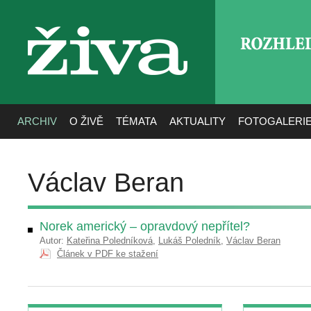
ROZHLE
živa
ARCHIV
O ŽIVĚ
TÉMATA
AKTUALITY
FOTOGALERI
Václav Beran
Norek americký – opravdový nepřítel?
Autor:
Kateřina Poledníková
,
Lukáš Poledník
,
Václav Beran
Článek v PDF ke stažení