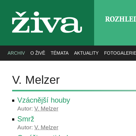
ROZHLE
živa
ARCHIV
O ŽIVĚ
TÉMATA
AKTUALITY
FOTOGALERI
V. Melzer
Vzácnější houby
Autor:
V. Melzer
Smrž
Autor:
V. Melzer