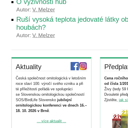
O výživnosti hub
Autor:
V. Melzer
Ruší vysoká teplota jedovaté látky o
houbách?
Autor:
V. Melzer
Aktuality
Předpla
Česká společnost ornitologická v letošním
Cena ročního
roce slaví 100. výročí svého vzniku a při
od čísla 1/20
té příležitosti pořádá ve spolupráci
Živy (tedy 59 
se Slovenskou ornitologickou společností
Dvouleté předp
SOS/BirdLife Slovensko
jubilejní
Zjistěte,
jak s
ornitologickou konferenci ve dnech 16.–
18. 10. 2026 v Brně
.
Podrobnější informace ke konferenci
... více aktualit ...
naleznete zde: