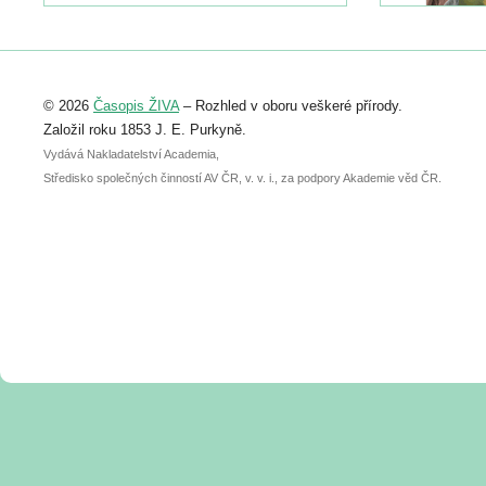
https://www.birdlife.cz/konference-2026/
Registrovat se můžete do 6. září.
Upozorňujeme, že termín pro odeslání
© 2026
Časopis ŽIVA
– Rozhled v oboru veškeré přírody.
abstraktu přihlášené přednášky nebo
posteru je už 30. června.
Založil roku 1853 J. E. Purkyně.
Vydává Nakladatelství Academia,
Středisko společných činností AV ČR, v. v. i., za podpory Akademie věd ČR.