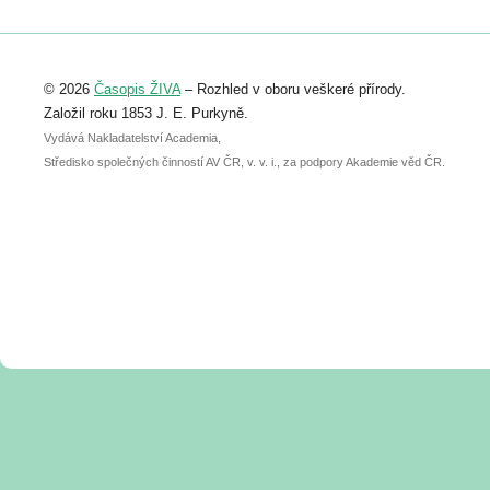
Registrovat se můžete do 6. září.
Upozorňujeme, že termín pro odeslání
© 2026
Časopis ŽIVA
– Rozhled v oboru veškeré přírody.
abstraktu přihlášené přednášky nebo
posteru je už 30. června.
Založil roku 1853 J. E. Purkyně.
Vydává Nakladatelství Academia,
Středisko společných činností AV ČR, v. v. i., za podpory Akademie věd ČR.