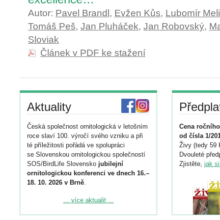
Autor:
Pavel Brandl
,
Evžen Kůs
,
Lubomír Meli
Tomáš Peš
,
Jan Pluháček
,
Jan Robovský
,
Ma
Sloviak
Článek v PDF ke stažení
Aktuality
Předpla
Česká společnost ornitologická v letošním
Cena ročního
roce slaví 100. výročí svého vzniku a při
od čísla 1/20
té příležitosti pořádá ve spolupráci
Živy (tedy 59 
se Slovenskou ornitologickou společností
Dvouleté předp
SOS/BirdLife Slovensko
jubilejní
Zjistěte,
jak s
ornitologickou konferenci ve dnech 16.–
18. 10. 2026 v Brně
.
Podrobnější informace ke konferenci
... více aktualit ...
naleznete zde:
https://www.birdlife.cz/konference-2026/