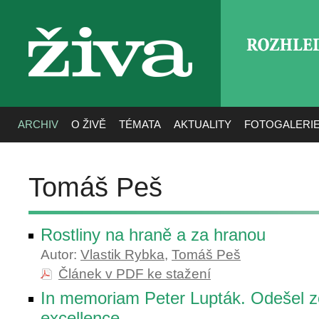
ROZHLE
živa
ARCHIV
O ŽIVĚ
TÉMATA
AKTUALITY
FOTOGALERI
Tomáš Peš
Rostliny na hraně a za hranou
Autor:
Vlastik Rybka
,
Tomáš Peš
Článek v PDF ke stažení
In memoriam Peter Lupták. Odešel z
excellence…