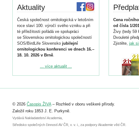
Aktuality
Předpla
Česká společnost ornitologická v letošním
Cena ročního
roce slaví 100. výročí svého vzniku a při
od čísla 1/20
té příležitosti pořádá ve spolupráci
Živy (tedy 59 
se Slovenskou ornitologickou společností
Dvouleté předp
SOS/BirdLife Slovensko
jubilejní
Zjistěte,
jak s
ornitologickou konferenci ve dnech 16.–
18. 10. 2026 v Brně
.
Podrobnější informace ke konferenci
... více aktualit ...
naleznete zde:
https://www.birdlife.cz/konference-2026/
Registrovat se můžete do 6. září.
Upozorňujeme, že termín pro odeslání
© 2026
Časopis ŽIVA
– Rozhled v oboru veškeré přírody.
abstraktu přihlášené přednášky nebo
posteru je už 30. června.
Založil roku 1853 J. E. Purkyně.
Vydává Nakladatelství Academia,
Středisko společných činností AV ČR, v. v. i., za podpory Akademie věd ČR.