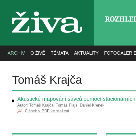
ROZHLE
živa
ARCHIV
O ŽIVĚ
TÉMATA
AKTUALITY
FOTOGALERI
Tomáš Krajča
Akustické mapování savců pomocí stacionárních 
Autor:
Tomáš Krajča
,
Tomáš Flajs
,
Daniel Křenek
Článek v PDF ke stažení