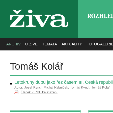
ROZHLE
živa
ARCHIV
O ŽIVĚ
TÉMATA
AKTUALITY
FOTOGALERI
Tomáš Kolář
Letokruhy dubu jako řez časem III. Česká republ
Autor:
Josef Kyncl
,
Michal Rybníček
,
Tomáš Kyncl
,
Tomáš Kolář
Článek v PDF ke stažení