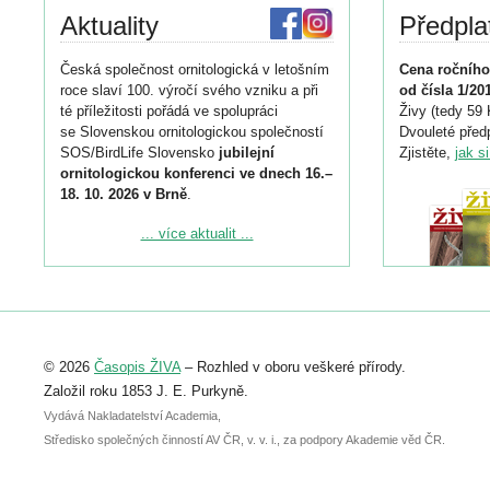
Aktuality
Předpla
Česká společnost ornitologická v letošním
Cena ročního
roce slaví 100. výročí svého vzniku a při
od čísla 1/20
té příležitosti pořádá ve spolupráci
Živy (tedy 59 
se Slovenskou ornitologickou společností
Dvouleté předp
SOS/BirdLife Slovensko
jubilejní
Zjistěte,
jak s
ornitologickou konferenci ve dnech 16.–
18. 10. 2026 v Brně
.
Podrobnější informace ke konferenci
... více aktualit ...
naleznete zde:
https://www.birdlife.cz/konference-2026/
Registrovat se můžete do 6. září.
Upozorňujeme, že termín pro odeslání
© 2026
Časopis ŽIVA
– Rozhled v oboru veškeré přírody.
abstraktu přihlášené přednášky nebo
posteru je už 30. června.
Založil roku 1853 J. E. Purkyně.
Vydává Nakladatelství Academia,
Středisko společných činností AV ČR, v. v. i., za podpory Akademie věd ČR.