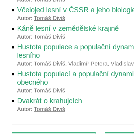
Včelojed lesní v ČSSR a jeho biologi
Autor:
Tomáš Diviš
Káně lesní v zemědělské krajině
Autor:
Tomáš Diviš
Hustota populace a populační dynami
lesního
Autor:
Tomáš Diviš
,
Vladimír Petera
,
Vladisla
Hustota populací a populační dynami
obecného
Autor:
Tomáš Diviš
Dvakrát o krahujcích
Autor:
Tomáš Diviš