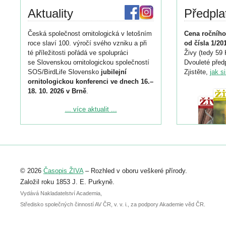
Aktuality
Předpla
Česká společnost ornitologická v letošním
Cena ročního
roce slaví 100. výročí svého vzniku a při
od čísla 1/20
té příležitosti pořádá ve spolupráci
Živy (tedy 59 
se Slovenskou ornitologickou společností
Dvouleté předp
SOS/BirdLife Slovensko
jubilejní
Zjistěte,
jak s
ornitologickou konferenci ve dnech 16.–
18. 10. 2026 v Brně
.
Podrobnější informace ke konferenci
... více aktualit ...
naleznete zde:
https://www.birdlife.cz/konference-2026/
Registrovat se můžete do 6. září.
Upozorňujeme, že termín pro odeslání
© 2026
Časopis ŽIVA
– Rozhled v oboru veškeré přírody.
abstraktu přihlášené přednášky nebo
posteru je už 30. června.
Založil roku 1853 J. E. Purkyně.
Vydává Nakladatelství Academia,
Středisko společných činností AV ČR, v. v. i., za podpory Akademie věd ČR.