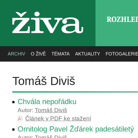
ROZHLE
živa
ARCHIV
O ŽIVĚ
TÉMATA
AKTUALITY
FOTOGALERI
Tomáš Diviš
Chvála nepořádku
Autor:
Tomáš Diviš
Článek v PDF ke stažení
Ornitolog Pavel Žďárek padesátiletý
Autor:
Tomáš Diviš