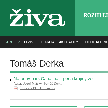
ROZHLE
živa
ARCHIV
O ŽIVĚ
TÉMATA
AKTUALITY
FOTOGALERI
Tomáš Derka
Národný park Canaima – perla krajiny vod
Autor:
Jozef Májsky
,
Tomáš Derka
Článek v PDF ke stažení