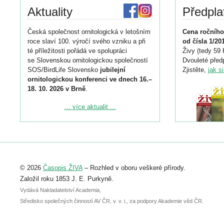
Aktuality
Předpla
Česká společnost ornitologická v letošním
Cena ročního
roce slaví 100. výročí svého vzniku a při
od čísla 1/20
té příležitosti pořádá ve spolupráci
Živy (tedy 59 
se Slovenskou ornitologickou společností
Dvouleté předp
SOS/BirdLife Slovensko
jubilejní
Zjistěte,
jak s
ornitologickou konferenci ve dnech 16.–
18. 10. 2026 v Brně
.
Podrobnější informace ke konferenci
... více aktualit ...
naleznete zde:
https://www.birdlife.cz/konference-2026/
Registrovat se můžete do 6. září.
Upozorňujeme, že termín pro odeslání
© 2026
Časopis ŽIVA
– Rozhled v oboru veškeré přírody.
abstraktu přihlášené přednášky nebo
posteru je už 30. června.
Založil roku 1853 J. E. Purkyně.
Vydává Nakladatelství Academia,
Středisko společných činností AV ČR, v. v. i., za podpory Akademie věd ČR.