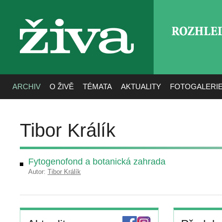
ROZHLE
živa
ARCHIV
O ŽIVĚ
TÉMATA
AKTUALITY
FOTOGALERI
Tibor Králík
Fytogenofond a botanická zahrada
Autor:
Tibor Králík