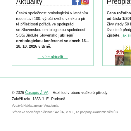
Aktuality
Předpla
Česká společnost ornitologická v letošním
Cena ročního
roce slaví 100. výročí svého vzniku a při
od čísla 1/20
té příležitosti pořádá ve spolupráci
Živy (tedy 59 
se Slovenskou ornitologickou společností
Dvouleté předp
SOS/BirdLife Slovensko
jubilejní
Zjistěte,
jak s
ornitologickou konferenci ve dnech 16.–
18. 10. 2026 v Brně
.
Podrobnější informace ke konferenci
... více aktualit ...
naleznete zde:
https://www.birdlife.cz/konference-2026/
Registrovat se můžete do 6. září.
Upozorňujeme, že termín pro odeslání
© 2026
Časopis ŽIVA
– Rozhled v oboru veškeré přírody.
abstraktu přihlášené přednášky nebo
posteru je už 30. června.
Založil roku 1853 J. E. Purkyně.
Vydává Nakladatelství Academia,
Středisko společných činností AV ČR, v. v. i., za podpory Akademie věd ČR.