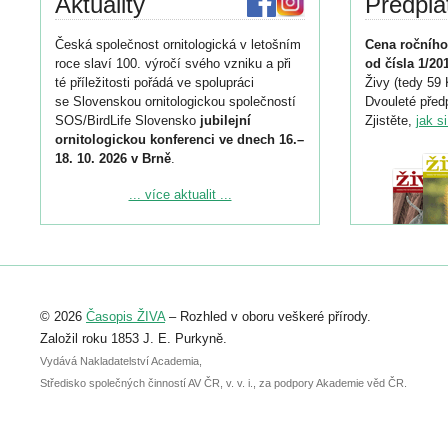
Aktuality
Předpla
Česká společnost ornitologická v letošním
Cena ročního
roce slaví 100. výročí svého vzniku a při
od čísla 1/20
té příležitosti pořádá ve spolupráci
Živy (tedy 59 
se Slovenskou ornitologickou společností
Dvouleté předp
SOS/BirdLife Slovensko
jubilejní
Zjistěte,
jak s
ornitologickou konferenci ve dnech 16.–
18. 10. 2026 v Brně
.
Podrobnější informace ke konferenci
... více aktualit ...
naleznete zde:
https://www.birdlife.cz/konference-2026/
Registrovat se můžete do 6. září.
Upozorňujeme, že termín pro odeslání
© 2026
Časopis ŽIVA
– Rozhled v oboru veškeré přírody.
abstraktu přihlášené přednášky nebo
posteru je už 30. června.
Založil roku 1853 J. E. Purkyně.
Vydává Nakladatelství Academia,
Středisko společných činností AV ČR, v. v. i., za podpory Akademie věd ČR.