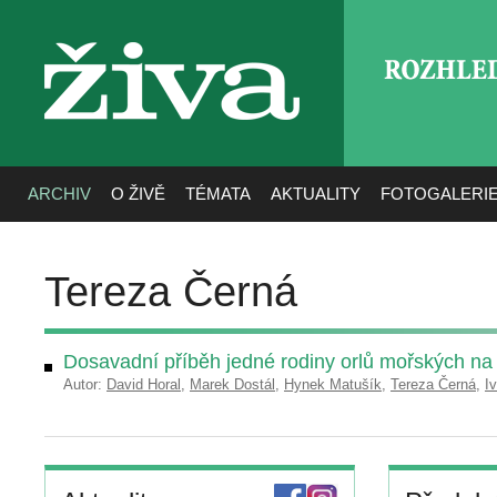
ROZHLE
živa
ARCHIV
O ŽIVĚ
TÉMATA
AKTUALITY
FOTOGALERI
Tereza Černá
Dosavadní příběh jedné rodiny orlů mořských na 
Autor:
David Horal
,
Marek Dostál
,
Hynek Matušík
,
Tereza Černá
,
I