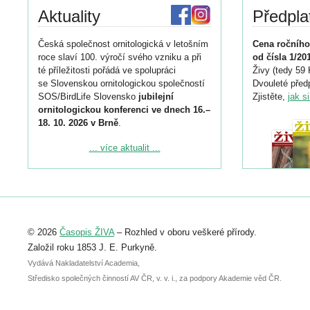
Aktuality
Předpla
Česká společnost ornitologická v letošním
Cena ročního
roce slaví 100. výročí svého vzniku a při
od čísla 1/20
té příležitosti pořádá ve spolupráci
Živy (tedy 59 
se Slovenskou ornitologickou společností
Dvouleté předp
SOS/BirdLife Slovensko
jubilejní
Zjistěte,
jak s
ornitologickou konferenci ve dnech 16.–
18. 10. 2026 v Brně
.
Podrobnější informace ke konferenci
... více aktualit ...
naleznete zde:
https://www.birdlife.cz/konference-2026/
Registrovat se můžete do 6. září.
Upozorňujeme, že termín pro odeslání
© 2026
Časopis ŽIVA
– Rozhled v oboru veškeré přírody.
abstraktu přihlášené přednášky nebo
posteru je už 30. června.
Založil roku 1853 J. E. Purkyně.
Vydává Nakladatelství Academia,
Středisko společných činností AV ČR, v. v. i., za podpory Akademie věd ČR.