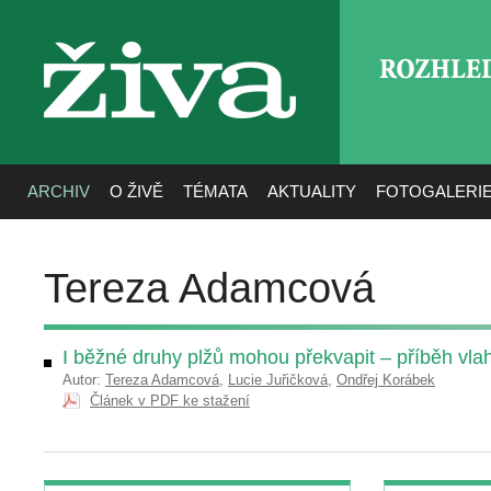
ROZHLE
živa
ARCHIV
O ŽIVĚ
TÉMATA
AKTUALITY
FOTOGALERI
Tereza Adamcová
I běžné druhy plžů mohou překvapit – příběh vla
Autor:
Tereza Adamcová
,
Lucie Juřičková
,
Ondřej Korábek
Článek v PDF ke stažení