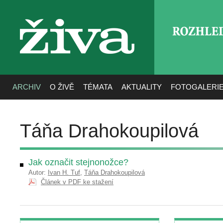
ROZHLE
živa
ARCHIV
O ŽIVĚ
TÉMATA
AKTUALITY
FOTOGALERI
Táňa Drahokoupilová
Jak označit stejnonožce?
Autor:
Ivan H. Tuf
,
Táňa Drahokoupilová
Článek v PDF ke stažení