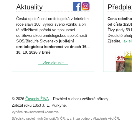
Aktuality
Předpla
Česká společnost ornitologická v letošním
Cena ročního
roce slaví 100. výročí svého vzniku a při
od čísla 1/20
té příležitosti pořádá ve spolupráci
Živy (tedy 59 
se Slovenskou ornitologickou společností
Dvouleté předp
SOS/BirdLife Slovensko
jubilejní
Zjistěte,
jak s
ornitologickou konferenci ve dnech 16.–
18. 10. 2026 v Brně
.
Podrobnější informace ke konferenci
... více aktualit ...
naleznete zde:
https://www.birdlife.cz/konference-2026/
Registrovat se můžete do 6. září.
Upozorňujeme, že termín pro odeslání
© 2026
Časopis ŽIVA
– Rozhled v oboru veškeré přírody.
abstraktu přihlášené přednášky nebo
posteru je už 30. června.
Založil roku 1853 J. E. Purkyně.
Vydává Nakladatelství Academia,
Středisko společných činností AV ČR, v. v. i., za podpory Akademie věd ČR.