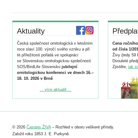
Aktuality
Předpla
Česká společnost ornitologická v letošním
Cena ročního
roce slaví 100. výročí svého vzniku a při
od čísla 1/20
té příležitosti pořádá ve spolupráci
Živy (tedy 59 
se Slovenskou ornitologickou společností
Dvouleté předp
SOS/BirdLife Slovensko
jubilejní
Zjistěte,
jak s
ornitologickou konferenci ve dnech 16.–
18. 10. 2026 v Brně
.
Podrobnější informace ke konferenci
... více aktualit ...
naleznete zde:
https://www.birdlife.cz/konference-2026/
Registrovat se můžete do 6. září.
Upozorňujeme, že termín pro odeslání
© 2026
Časopis ŽIVA
– Rozhled v oboru veškeré přírody.
abstraktu přihlášené přednášky nebo
posteru je už 30. června.
Založil roku 1853 J. E. Purkyně.