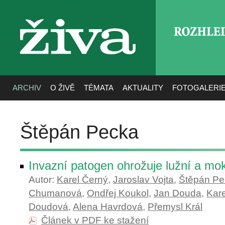
ROZHLE
živa
ARCHIV
O ŽIVĚ
TÉMATA
AKTUALITY
FOTOGALERI
Štěpán Pecka
Invazní patogen ohrožuje lužní a mok
Autor:
Karel Černý
,
Jaroslav Vojta
,
Štěpán Pe
Chumanová
,
Ondřej Koukol
,
Jan Douda
,
Kare
Doudová
,
Alena Havrdová
,
Přemysl Král
Článek v PDF ke stažení