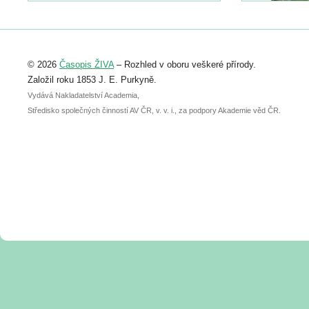
https://www.birdlife.cz/konference-2026/
Registrovat se můžete do 6. září.
Upozorňujeme, že termín pro odeslání
© 2026
Časopis ŽIVA
– Rozhled v oboru veškeré přírody.
abstraktu přihlášené přednášky nebo
posteru je už 30. června.
Založil roku 1853 J. E. Purkyně.
Vydává Nakladatelství Academia,
Středisko společných činností AV ČR, v. v. i., za podpory Akademie věd ČR.