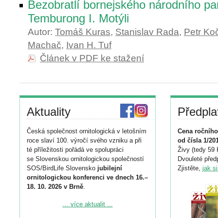
Bezobratlí bornejského národního pa
Temburong I. Motýli
Autor:
Tomáš Kuras
,
Stanislav Rada
,
Petr Ko
Machač
,
Ivan H. Tuf
Článek v PDF ke stažení
Aktuality
Předpla
Česká společnost ornitologická v letošním
Cena ročního
roce slaví 100. výročí svého vzniku a při
od čísla 1/20
té příležitosti pořádá ve spolupráci
Živy (tedy 59 
se Slovenskou ornitologickou společností
Dvouleté předp
SOS/BirdLife Slovensko
jubilejní
Zjistěte,
jak s
ornitologickou konferenci ve dnech 16.–
18. 10. 2026 v Brně
.
Podrobnější informace ke konferenci
... více aktualit ...
naleznete zde: