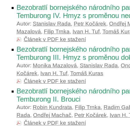
Bezobratlí bornejského národního pa
Temburong IV. Hmyz s proměnou ne
Autor:
Stanislav Rada
,
Petr Kočárek
,
Ondřej 
Mazalová
,
Filip Trnka
,
Ivan H. Tuf
,
Tomáš Kur
Článek v PDF ke stažení
Bezobratlí bornejského národního pa
Temburong III. Hmyz s proměnou do
Autor:
Monika Mazalová
,
Stanislav Rada
,
Ond
Kočárek
,
Ivan H. Tuf
,
Tomáš Kuras
Článek v PDF ke stažení
Bezobratlí bornejského národního pa
Temburong II. Brouci
Autor:
Robin Kundrata
,
Filip Trnka
,
Radim Gab
Rada
,
Ondřej Machač
,
Petr Kočárek
,
Ivan H. 
Článek v PDF ke stažení