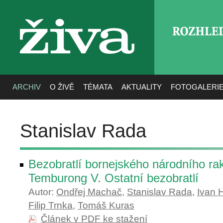
ROZHLE
živa
ARCHIV
O ŽIVĚ
TÉMATA
AKTUALITY
FOTOGALERI
Stanislav Rada
Bezobratlí bornejského národního ra
Temburong V. Ostatní bezobratlí
Autor:
Ondřej Machač
,
Stanislav Rada
,
Ivan H
Filip Trnka
,
Tomáš Kuras
Článek v PDF ke stažení