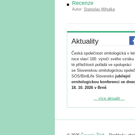
Recenze
Autor:
Stanislav Mihulka
Aktuality
Česká společnost ornitologická v le
roce slaví 100. výročí svého vzniku 
té příležitosti pořádá ve spolupráci
se Slovenskou ornitologickou společ
SOS/BirdLife Slovensko
jubilejní
ornitologickou konferenci ve dnec
18. 10. 2026 v Brně
.
Podrobnější informace ke konferenc
... více aktualit ...
naleznete zde:
https://www.birdlife.cz/konference-2
Registrovat se můžete do 6. září.
Upozorňujeme, že termín pro odeslá