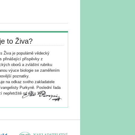
je to Živa?
s Živa je populárně vědecký
s přinášející příspěvky z
ických oborů a zvláštní rubriku
nou výuce biologie se zaměřením
novější poznatky.
je na odkaz svého zakladatele
vangelisty Purkyně. Poslední řada
í nepřetržitě od roku 1953.