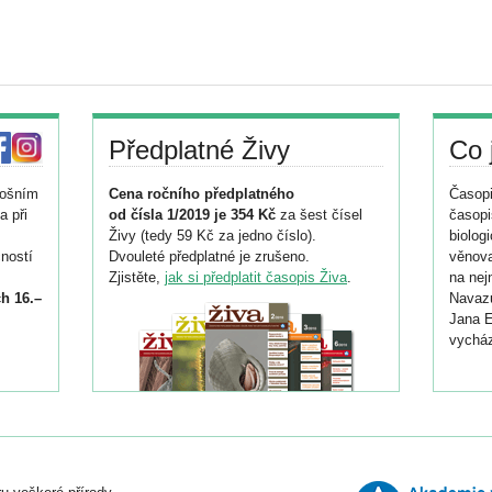
Předplatné Živy
Co 
tošním
Cena ročního předplatného
Časopi
a při
od čísla 1/2019 je 354 Kč
za šest čísel
časopi
Živy (tedy 59 Kč za jedno číslo).
biolog
ností
Dvouleté předplatné je zrušeno.
věnova
Zjistěte,
jak si předplatit časopis Živa
.
na nej
h 16.–
Navazu
Jana E
vycház
i
026/
ní