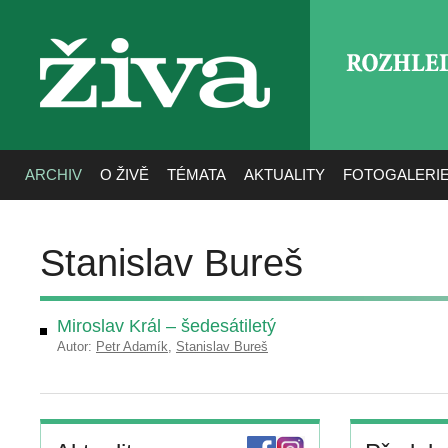
ROZHLE
živa
ARCHIV
O ŽIVĚ
TÉMATA
AKTUALITY
FOTOGALERI
Stanislav Bureš
Miroslav Král – šedesátiletý
Autor:
Petr Adamík
,
Stanislav Bureš