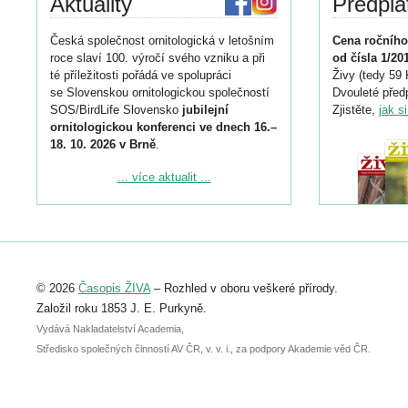
Aktuality
Předpla
Česká společnost ornitologická v letošním
Cena ročního
roce slaví 100. výročí svého vzniku a při
od čísla 1/20
té příležitosti pořádá ve spolupráci
Živy (tedy 59 
se Slovenskou ornitologickou společností
Dvouleté předp
SOS/BirdLife Slovensko
jubilejní
Zjistěte,
jak s
ornitologickou konferenci ve dnech 16.–
18. 10. 2026 v Brně
.
Podrobnější informace ke konferenci
... více aktualit ...
naleznete zde:
https://www.birdlife.cz/konference-2026/
Registrovat se můžete do 6. září.
Upozorňujeme, že termín pro odeslání
© 2026
Časopis ŽIVA
– Rozhled v oboru veškeré přírody.
abstraktu přihlášené přednášky nebo
posteru je už 30. června.
Založil roku 1853 J. E. Purkyně.
Vydává Nakladatelství Academia,
Středisko společných činností AV ČR, v. v. i., za podpory Akademie věd ČR.