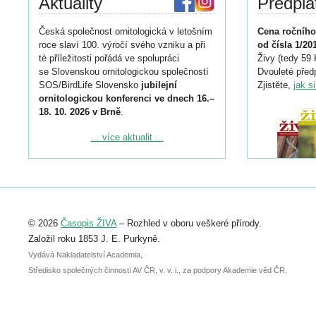
Aktuality
Předpla
Česká společnost ornitologická v letošním
Cena ročního
roce slaví 100. výročí svého vzniku a při
od čísla 1/20
té příležitosti pořádá ve spolupráci
Živy (tedy 59 
se Slovenskou ornitologickou společností
Dvouleté předp
SOS/BirdLife Slovensko
jubilejní
Zjistěte,
jak s
ornitologickou konferenci ve dnech 16.–
18. 10. 2026 v Brně
.
Podrobnější informace ke konferenci
... více aktualit ...
naleznete zde:
https://www.birdlife.cz/konference-2026/
Registrovat se můžete do 6. září.
Upozorňujeme, že termín pro odeslání
© 2026
Časopis ŽIVA
– Rozhled v oboru veškeré přírody.
abstraktu přihlášené přednášky nebo
posteru je už 30. června.
Založil roku 1853 J. E. Purkyně.
Vydává Nakladatelství Academia,
Středisko společných činností AV ČR, v. v. i., za podpory Akademie věd ČR.