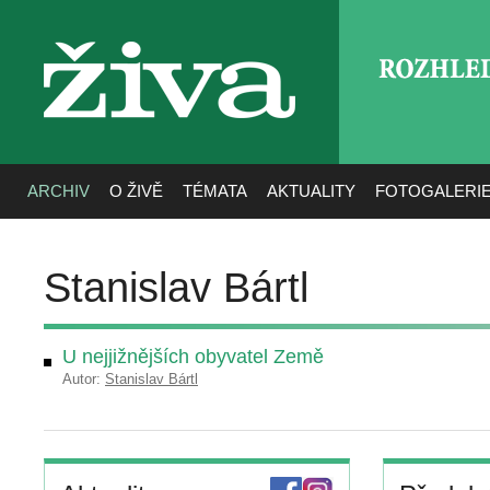
ROZHLE
živa
ARCHIV
O ŽIVĚ
TÉMATA
AKTUALITY
FOTOGALERI
Stanislav Bártl
U nejjižnějších obyvatel Země
Autor:
Stanislav Bártl