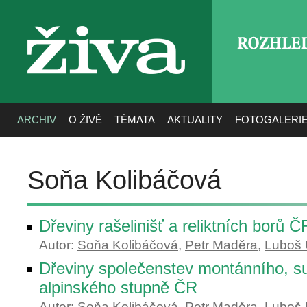
ROZHLE
živa
ARCHIV
O ŽIVĚ
TÉMATA
AKTUALITY
FOTOGALERI
Soňa Kolibáčová
Dřeviny rašelinišť a reliktních borů Č
Autor:
Soňa Kolibáčová
,
Petr Maděra
,
Luboš 
Dřeviny společenstev montánního, s
alpinského stupně ČR
Autor:
Soňa Kolibáčová
,
Petr Maděra
,
Luboš 