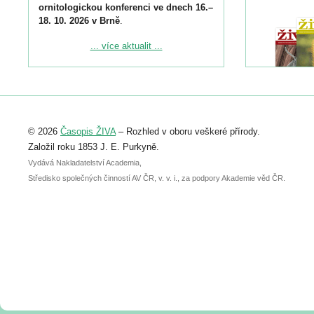
ornitologickou konferenci ve dnech 16.–
18. 10. 2026 v Brně
.
Podrobnější informace ke konferenci
... více aktualit ...
naleznete zde:
https://www.birdlife.cz/konference-2026/
Registrovat se můžete do 6. září.
Upozorňujeme, že termín pro odeslání
© 2026
Časopis ŽIVA
– Rozhled v oboru veškeré přírody.
abstraktu přihlášené přednášky nebo
posteru je už 30. června.
Založil roku 1853 J. E. Purkyně.
Vydává Nakladatelství Academia,
Středisko společných činností AV ČR, v. v. i., za podpory Akademie věd ČR.