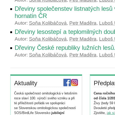
Dřeviny společenstev listnatých lesů 
hornatin ČR
Autor:
Soňa Kolibáčová
,
Petr Maděra
,
Luboš 
Dřeviny lesostepí a teplomilných do
Autor:
Soňa Kolibáčová
,
Petr Maděra
,
Luboš 
Dřeviny České republiky lužních lesů
Autor:
Soňa Kolibáčová
,
Petr Maděra
,
Luboš 
Aktuality
Předpla
Česká společnost ornitologická v letošním
Cena ročního
roce slaví 100. výročí svého vzniku a při
od čísla 1/20
té příležitosti pořádá ve spolupráci
Živy (tedy 59 
se Slovenskou ornitologickou společností
Dvouleté předp
SOS/BirdLife Slovensko
jubilejní
Zjistěte,
jak s