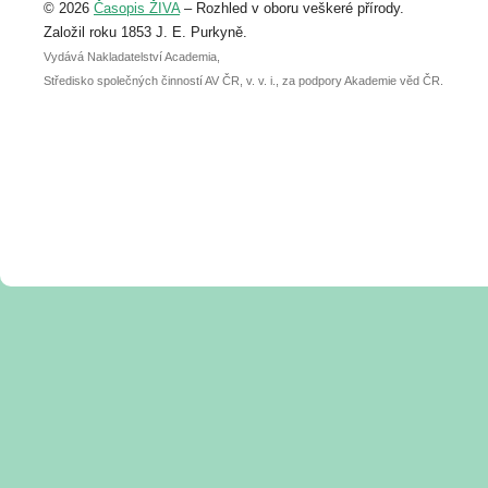
© 2026
Časopis ŽIVA
– Rozhled v oboru veškeré přírody.
abstraktu přihlášené přednášky nebo
posteru je už 30. června.
Založil roku 1853 J. E. Purkyně.
Vydává Nakladatelství Academia,
Středisko společných činností AV ČR, v. v. i., za podpory Akademie věd ČR.