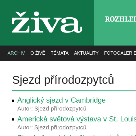
ROZHLE
živa
ARCHIV
O ŽIVĚ
TÉMATA
AKTUALITY
FOTOGALERI
Sjezd přírodozpytců
Anglický sjezd v Cambridge
Autor:
Sjezd přírodozpytců
Americká světová výstava v St. Loui
Autor:
Sjezd přírodozpytců