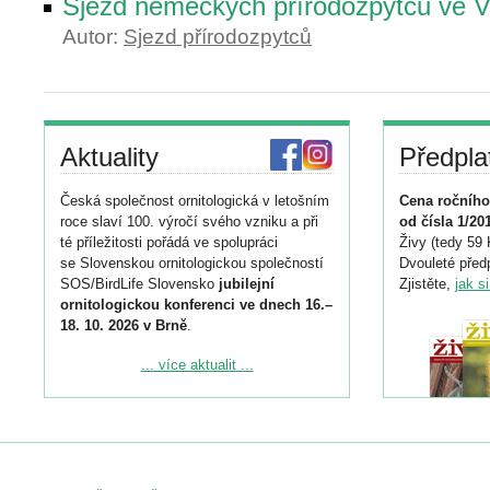
Sjezd německých přírodozpytců ve V
Autor:
Sjezd přírodozpytců
Aktuality
Předpla
Česká společnost ornitologická v letošním
Cena ročního
roce slaví 100. výročí svého vzniku a při
od čísla 1/20
té příležitosti pořádá ve spolupráci
Živy (tedy 59 
se Slovenskou ornitologickou společností
Dvouleté předp
SOS/BirdLife Slovensko
jubilejní
Zjistěte,
jak s
ornitologickou konferenci ve dnech 16.–
18. 10. 2026 v Brně
.
Podrobnější informace ke konferenci
... více aktualit ...
naleznete zde:
https://www.birdlife.cz/konference-2026/
Registrovat se můžete do 6. září.
Upozorňujeme, že termín pro odeslání