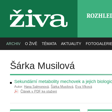
ROZHLE
živa
ARCHIV
O ŽIVĚ
TÉMATA
AKTUALITY
FOTOGALERI
Šárka Musilová
Sekundární metabolity mechovek a jejich biologic
Autor:
Hana Salmonová
,
Šárka Musilová
,
Eva Vlková
Článek v PDF ke stažení