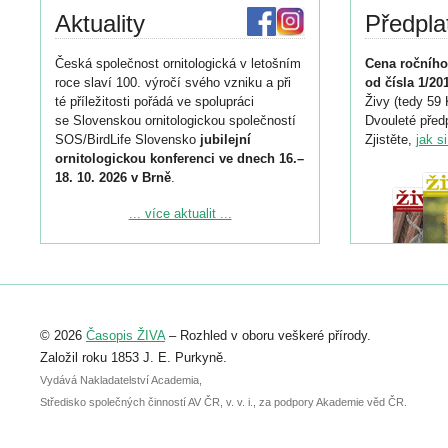
Aktuality
Předpla
Česká společnost ornitologická v letošním
Cena ročního
roce slaví 100. výročí svého vzniku a při
od čísla 1/20
té příležitosti pořádá ve spolupráci
Živy (tedy 59 
se Slovenskou ornitologickou společností
Dvouleté předp
SOS/BirdLife Slovensko
jubilejní
Zjistěte,
jak s
ornitologickou konferenci ve dnech 16.–
18. 10. 2026 v Brně
.
Podrobnější informace ke konferenci
... více aktualit ...
naleznete zde:
https://www.birdlife.cz/konference-2026/
Registrovat se můžete do 6. září.
Upozorňujeme, že termín pro odeslání
© 2026
Časopis ŽIVA
– Rozhled v oboru veškeré přírody.
abstraktu přihlášené přednášky nebo
posteru je už 30. června.
Založil roku 1853 J. E. Purkyně.
Vydává Nakladatelství Academia,
Středisko společných činností AV ČR, v. v. i., za podpory Akademie věd ČR.