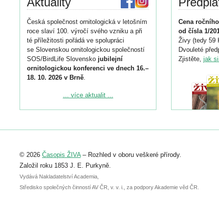
Aktuality
Předpla
Česká společnost ornitologická v letošním
Cena ročního
roce slaví 100. výročí svého vzniku a při
od čísla 1/20
té příležitosti pořádá ve spolupráci
Živy (tedy 59 
se Slovenskou ornitologickou společností
Dvouleté předp
SOS/BirdLife Slovensko
jubilejní
Zjistěte,
jak s
ornitologickou konferenci ve dnech 16.–
18. 10. 2026 v Brně
.
Podrobnější informace ke konferenci
... více aktualit ...
naleznete zde:
https://www.birdlife.cz/konference-2026/
Registrovat se můžete do 6. září.
Upozorňujeme, že termín pro odeslání
© 2026
Časopis ŽIVA
– Rozhled v oboru veškeré přírody.
abstraktu přihlášené přednášky nebo
posteru je už 30. června.
Založil roku 1853 J. E. Purkyně.
Vydává Nakladatelství Academia,
Středisko společných činností AV ČR, v. v. i., za podpory Akademie věd ČR.