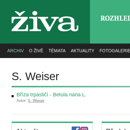
ROZHLE
živa
ARCHIV
O ŽIVĚ
TÉMATA
AKTUALITY
FOTOGALERI
S. Weiser
Bříza trpasličí - Betula nana L.
Autor:
S. Weiser