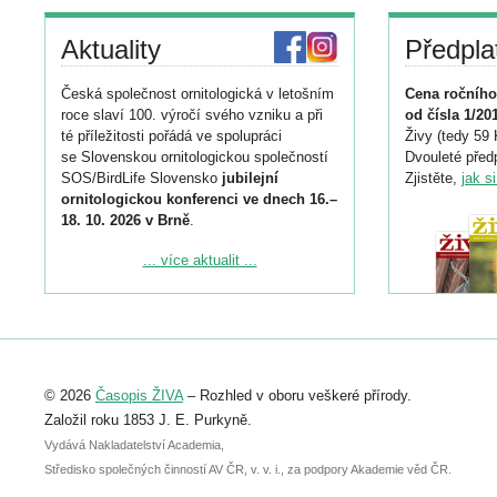
Aktuality
Předpla
Česká společnost ornitologická v letošním
Cena ročního
roce slaví 100. výročí svého vzniku a při
od čísla 1/20
té příležitosti pořádá ve spolupráci
Živy (tedy 59 
se Slovenskou ornitologickou společností
Dvouleté předp
SOS/BirdLife Slovensko
jubilejní
Zjistěte,
jak s
ornitologickou konferenci ve dnech 16.–
18. 10. 2026 v Brně
.
Podrobnější informace ke konferenci
... více aktualit ...
naleznete zde:
https://www.birdlife.cz/konference-2026/
Registrovat se můžete do 6. září.
Upozorňujeme, že termín pro odeslání
© 2026
Časopis ŽIVA
– Rozhled v oboru veškeré přírody.
abstraktu přihlášené přednášky nebo
posteru je už 30. června.
Založil roku 1853 J. E. Purkyně.
Vydává Nakladatelství Academia,
Středisko společných činností AV ČR, v. v. i., za podpory Akademie věd ČR.