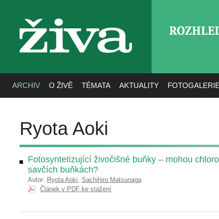
ROZHLE
živa
ARCHIV
O ŽIVĚ
TÉMATA
AKTUALITY
FOTOGALERI
Ryota Aoki
Fotosyntetizující živočišné buňky – mohou chloro
savčích buňkách?
Autor:
Ryota Aoki
,
Sachihiro Matsunaga
Článek v PDF ke stažení