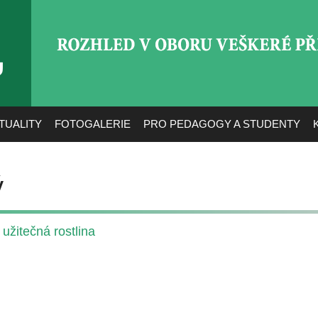
ROZHLED V OBORU VEŠ
TUALITY
FOTOGALERIE
PRO PEDAGOGY A STUDENTY
ý
 užitečná rostlina