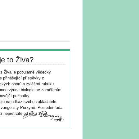
je to Živa?
s Živa je populárně vědecký
s přinášející příspěvky z
ických oborů a zvláštní rubriku
nou výuce biologie se zaměřením
novější poznatky.
je na odkaz svého zakladatele
vangelisty Purkyně. Poslední řada
í nepřetržitě od roku 1953.