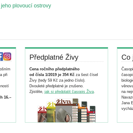
 jeho plovoucí ostrovy
Předplatné Živy
Co 
tošním
Cena ročního předplatného
Časopi
a při
od čísla 1/2019 je 354 Kč
za šest čísel
časopi
Živy (tedy 59 Kč za jedno číslo).
biolog
ností
Dvouleté předplatné je zrušeno.
věnova
Zjistěte,
jak si předplatit časopis Živa
.
na nej
h 16.–
Navazu
Jana E
vycház
i
026/