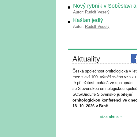
Nový rybník v Soběslavi a
Autor:
Rudolf Veselý
Kaštan jedlý
Autor:
Rudolf Veselý
Aktuality
Česká společnost ornitologická v le
roce slaví 100. výročí svého vzniku 
té příležitosti pořádá ve spolupráci
se Slovenskou ornitologickou společ
SOS/BirdLife Slovensko
jubilejní
ornitologickou konferenci ve dnec
18. 10. 2026 v Brně
.
Podrobnější informace ke konferenc
... více aktualit ...
naleznete zde:
https://www.birdlife.cz/konference-2