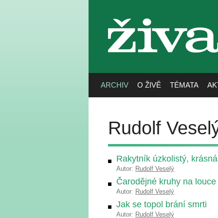
živa
ARCHIV
O ŽIVĚ
TÉMATA
AK
Rudolf Vesel
Rakytník úzkolistý, krásná
Autor:
Rudolf Veselý
Čarodějné kruhy na louce
Autor:
Rudolf Veselý
Jak se topol brání smrti
Autor:
Rudolf Veselý