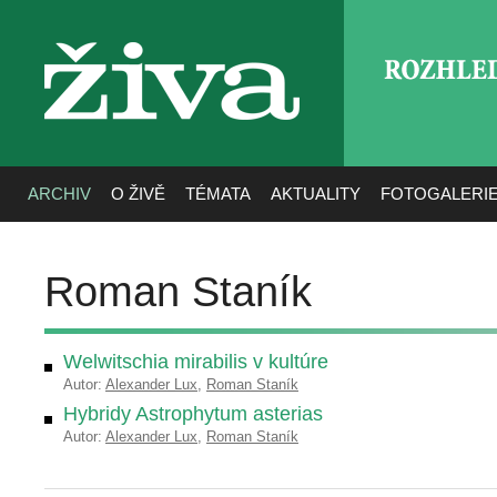
ROZHLE
živa
ARCHIV
O ŽIVĚ
TÉMATA
AKTUALITY
FOTOGALERI
Roman Staník
Welwitschia mirabilis v kultúre
Autor:
Alexander Lux
,
Roman Staník
Hybridy Astrophytum asterias
Autor:
Alexander Lux
,
Roman Staník