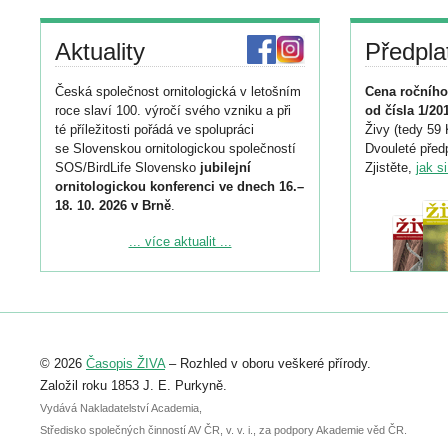
Aktuality
Předpla
Česká společnost ornitologická v letošním
Cena ročního
roce slaví 100. výročí svého vzniku a při
od čísla 1/20
té příležitosti pořádá ve spolupráci
Živy (tedy 59 
se Slovenskou ornitologickou společností
Dvouleté předp
SOS/BirdLife Slovensko
jubilejní
Zjistěte,
jak s
ornitologickou konferenci ve dnech 16.–
18. 10. 2026 v Brně
.
Podrobnější informace ke konferenci
... více aktualit ...
naleznete zde:
https://www.birdlife.cz/konference-2026/
Registrovat se můžete do 6. září.
Upozorňujeme, že termín pro odeslání
© 2026
Časopis ŽIVA
– Rozhled v oboru veškeré přírody.
abstraktu přihlášené přednášky nebo
posteru je už 30. června.
Založil roku 1853 J. E. Purkyně.
Vydává Nakladatelství Academia,
Středisko společných činností AV ČR, v. v. i., za podpory Akademie věd ČR.