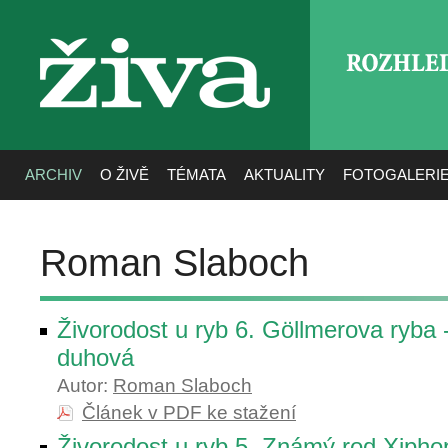
ROZHLE
živa
ARCHIV
O ŽIVĚ
TÉMATA
AKTUALITY
FOTOGALERI
Roman Slaboch
Živorodost u ryb 6. Göllmerova ryba 
duhová
Autor:
Roman Slaboch
Článek v PDF ke stažení
Živorodost u ryb 5. Známý rod Xipho