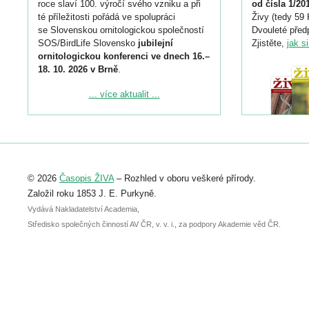
roce slaví 100. výročí svého vzniku a při
od čísla 1/20
té příležitosti pořádá ve spolupráci
Živy (tedy 59 
se Slovenskou ornitologickou společností
Dvouleté předp
SOS/BirdLife Slovensko
jubilejní
Zjistěte,
jak s
ornitologickou konferenci ve dnech 16.–
18. 10. 2026 v Brně
.
Podrobnější informace ke konferenci
... více aktualit ...
naleznete zde:
https://www.birdlife.cz/konference-2026/
Registrovat se můžete do 6. září.
Upozorňujeme, že termín pro odeslání
© 2026
Časopis ŽIVA
– Rozhled v oboru veškeré přírody.
abstraktu přihlášené přednášky nebo
posteru je už 30. června.
Založil roku 1853 J. E. Purkyně.
Vydává Nakladatelství Academia,
Středisko společných činností AV ČR, v. v. i., za podpory Akademie věd ČR.