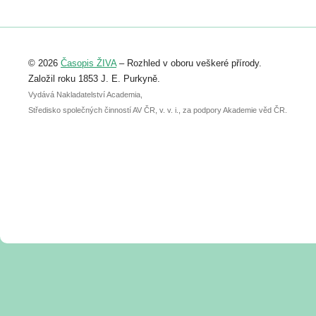
https://www.birdlife.cz/konference-2026/
Registrovat se můžete do 6. září.
Upozorňujeme, že termín pro odeslání
© 2026
Časopis ŽIVA
– Rozhled v oboru veškeré přírody.
abstraktu přihlášené přednášky nebo
posteru je už 30. června.
Založil roku 1853 J. E. Purkyně.
Vydává Nakladatelství Academia,
Středisko společných činností AV ČR, v. v. i., za podpory Akademie věd ČR.