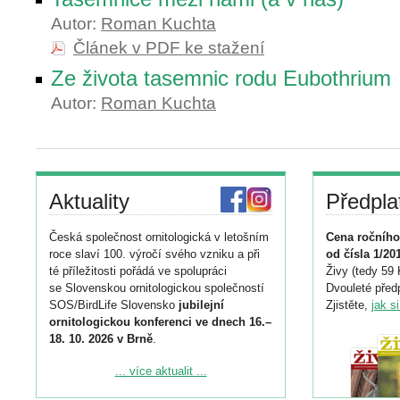
Autor:
Roman Kuchta
Článek v PDF ke stažení
Ze života tasemnic rodu Eubothrium
Autor:
Roman Kuchta
Aktuality
Předpla
Česká společnost ornitologická v letošním
Cena ročního
roce slaví 100. výročí svého vzniku a při
od čísla 1/20
té příležitosti pořádá ve spolupráci
Živy (tedy 59 
se Slovenskou ornitologickou společností
Dvouleté předp
SOS/BirdLife Slovensko
jubilejní
Zjistěte,
jak s
ornitologickou konferenci ve dnech 16.–
18. 10. 2026 v Brně
.
Podrobnější informace ke konferenci
... více aktualit ...
naleznete zde: