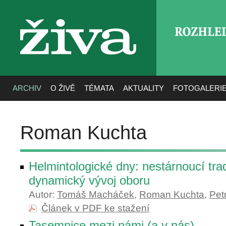
ROZHLE
živa
ARCHIV
O ŽIVĚ
TÉMATA
AKTUALITY
FOTOGALERI
Roman Kuchta
Helmintologické dny: nestárnoucí trad
dynamický vývoj oboru
Autor:
Tomáš Macháček
,
Roman Kuchta
,
Pet
Článek v PDF ke stažení
Tasemnice mezi námi (a v nás)