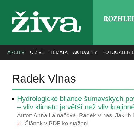
ROZHLE
živa
ARCHIV
O ŽIVĚ
TÉMATA
AKTUALITY
FOTOGALERI
Radek Vlnas
Hydrologické bilance šumavských p
– vliv klimatu je větší než vliv krajin
Autor:
Anna Lamačová
,
Radek Vlnas
,
Jakub 
Článek v PDF ke stažení