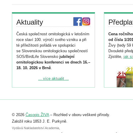
Aktuality
Předpla
Česká společnost ornitologická v letošním
Cena ročního
roce slaví 100. výročí svého vzniku a při
od čísla 1/20
té příležitosti pořádá ve spolupráci
Živy (tedy 59 
se Slovenskou ornitologickou společností
Dvouleté předp
SOS/BirdLife Slovensko
jubilejní
Zjistěte,
jak s
ornitologickou konferenci ve dnech 16.–
18. 10. 2026 v Brně
.
Podrobnější informace ke konferenci
... více aktualit ...
naleznete zde:
https://www.birdlife.cz/konference-2026/
Registrovat se můžete do 6. září.
Upozorňujeme, že termín pro odeslání
© 2026
Časopis ŽIVA
– Rozhled v oboru veškeré přírody.
abstraktu přihlášené přednášky nebo
posteru je už 30. června.
Založil roku 1853 J. E. Purkyně.
Vydává Nakladatelství Academia,