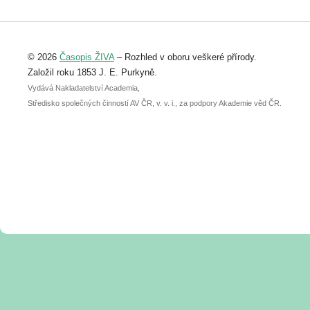
Registrovat se můžete do 6. září.
Upozorňujeme, že termín pro odeslání
© 2026
Časopis ŽIVA
– Rozhled v oboru veškeré přírody.
abstraktu přihlášené přednášky nebo
posteru je už 30. června.
Založil roku 1853 J. E. Purkyně.
Vydává Nakladatelství Academia,
Středisko společných činností AV ČR, v. v. i., za podpory Akademie věd ČR.