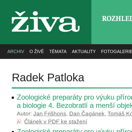
ROZHLE
živa
ARCHIV
O ŽIVĚ
TÉMATA
AKTUALITY
FOTOGALERI
Radek Patloka
Zoologické preparáty pro výuku přír
a biologie 4. Bezobratlí a menší obje
Autor:
Jan Frišhons
,
Dan Čagánek
,
Tomáš Ko
Článek v PDF ke stažení
Zoologické preparáty pro výuku přír