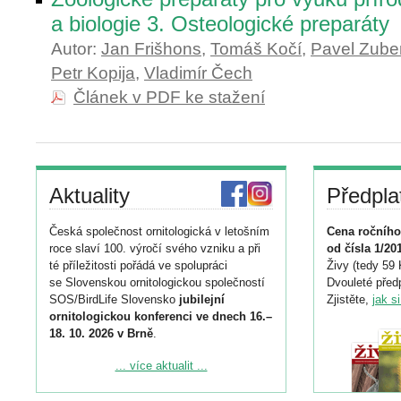
a biologie 3. Osteologické preparáty
Autor:
Jan Frišhons
,
Tomáš Kočí
,
Pavel Zube
Petr Kopija
,
Vladimír Čech
Článek v PDF ke stažení
Aktuality
Předpla
Česká společnost ornitologická v letošním
Cena ročního
roce slaví 100. výročí svého vzniku a při
od čísla 1/20
té příležitosti pořádá ve spolupráci
Živy (tedy 59 
se Slovenskou ornitologickou společností
Dvouleté předp
SOS/BirdLife Slovensko
jubilejní
Zjistěte,
jak s
ornitologickou konferenci ve dnech 16.–
18. 10. 2026 v Brně
.
Podrobnější informace ke konferenci
... více aktualit ...
naleznete zde:
https://www.birdlife.cz/konference-2026/