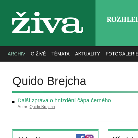
ROZHLE
živa
ARCHIV
O ŽIVĚ
TÉMATA
AKTUALITY
FOTOGALERI
Quido Brejcha
Další zpráva o hnízdění čápa černého
Autor:
Quido Brejcha