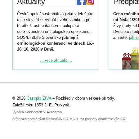
Aktuality
Předpla
Česká společnost ornitologická v letošním
Cena ročního
roce slaví 100. výročí svého vzniku a při
od čísla 1/20
té příležitosti pořádá ve spolupráci
Živy (tedy 59 
se Slovenskou ornitologickou společností
Dvouleté předp
SOS/BirdLife Slovensko
jubilejní
Zjistěte,
jak s
ornitologickou konferenci ve dnech 16.–
18. 10. 2026 v Brně
.
Podrobnější informace ke konferenci
... více aktualit ...
naleznete zde:
https://www.birdlife.cz/konference-2026/
Registrovat se můžete do 6. září.
Upozorňujeme, že termín pro odeslání
© 2026
Časopis ŽIVA
– Rozhled v oboru veškeré přírody.
abstraktu přihlášené přednášky nebo
posteru je už 30. června.
Založil roku 1853 J. E. Purkyně.
Vydává Nakladatelství Academia,
Středisko společných činností AV ČR, v. v. i., za podpory Akademie věd ČR.