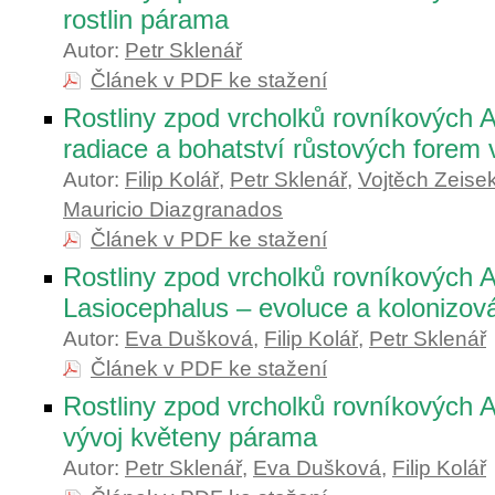
rostlin párama
Autor:
Petr Sklenář
Článek v PDF ke stažení
Rostliny zpod vrcholků rovníkových A
radiace a bohatství růstových forem
Autor:
Filip Kolář
,
Petr Sklenář
,
Vojtěch Zeise
Mauricio Diazgranados
Článek v PDF ke stažení
Rostliny zpod vrcholků rovníkových 
Lasiocephalus – evoluce a kolonizo
Autor:
Eva Dušková
,
Filip Kolář
,
Petr Sklenář
Článek v PDF ke stažení
Rostliny zpod vrcholků rovníkových A
vývoj květeny párama
Autor:
Petr Sklenář
,
Eva Dušková
,
Filip Kolář