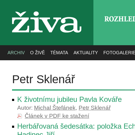
ROZHLE
živa
ARCHIV
O ŽIVĚ
TÉMATA
AKTUALITY
FOTOGALERI
Petr Sklenář
K životnímu jubileu Pavla Kováře
Autor:
Michal Štefánek
,
Petr Sklenář
Článek v PDF ke stažení
Herbářovaná šedesátka: položka Ech
Hadinec Jiří