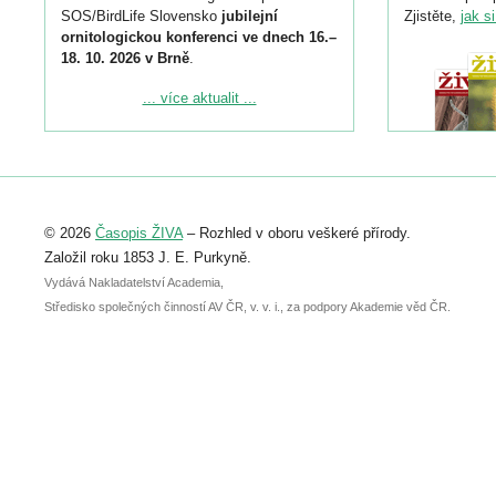
SOS/BirdLife Slovensko
jubilejní
Zjistěte,
jak s
ornitologickou konferenci ve dnech 16.–
18. 10. 2026 v Brně
.
Podrobnější informace ke konferenci
... více aktualit ...
naleznete zde:
https://www.birdlife.cz/konference-2026/
Registrovat se můžete do 6. září.
Upozorňujeme, že termín pro odeslání
© 2026
Časopis ŽIVA
– Rozhled v oboru veškeré přírody.
abstraktu přihlášené přednášky nebo
posteru je už 30. června.
Založil roku 1853 J. E. Purkyně.
Vydává Nakladatelství Academia,
Středisko společných činností AV ČR, v. v. i., za podpory Akademie věd ČR.