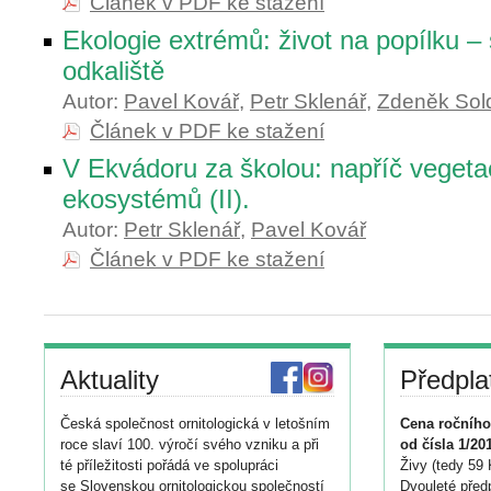
Článek v PDF ke stažení
Ekologie extrémů: život na popílku –
odkaliště
Autor:
Pavel Kovář
,
Petr Sklenář
,
Zdeněk Sol
Článek v PDF ke stažení
V Ekvádoru za školou: napříč vegetac
ekosystémů (II).
Autor:
Petr Sklenář
,
Pavel Kovář
Článek v PDF ke stažení
Aktuality
Předpla
Česká společnost ornitologická v letošním
Cena ročního
roce slaví 100. výročí svého vzniku a při
od čísla 1/20
té příležitosti pořádá ve spolupráci
Živy (tedy 59 
se Slovenskou ornitologickou společností
Dvouleté předp