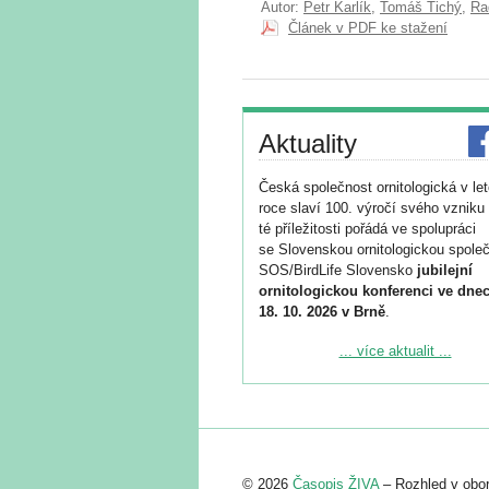
Autor:
Petr Karlík
,
Tomáš Tichý
,
Ra
Článek v PDF ke stažení
Aktuality
Česká společnost ornitologická v le
roce slaví 100. výročí svého vzniku 
té příležitosti pořádá ve spolupráci
se Slovenskou ornitologickou společ
SOS/BirdLife Slovensko
jubilejní
ornitologickou konferenci ve dnec
18. 10. 2026 v Brně
.
Podrobnější informace ke konferenc
... více aktualit ...
naleznete zde:
https://www.birdlife.cz/konference-2
Registrovat se můžete do 6. září.
Upozorňujeme, že termín pro odeslá
© 2026
Časopis ŽIVA
– Rozhled v obor
abstraktu přihlášené přednášky neb