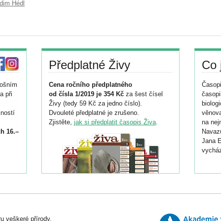
dim Hédl
Předplatné Živy
Co 
tošním
Cena ročního předplatného
Časopi
a při
od čísla 1/2019 je 354 Kč
za šest čísel
časopi
Živy (tedy 59 Kč za jedno číslo).
biolog
ností
Dvouleté předplatné je zrušeno.
věnova
Zjistěte,
jak si předplatit časopis Živa
.
na nej
h 16.–
Navazu
Jana E
vycház
i
026/
ní
u veškeré přírody.
o