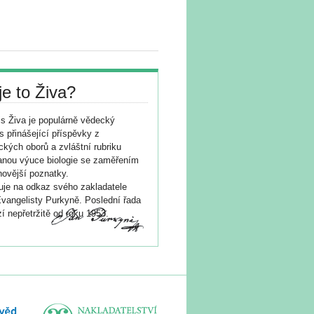
je to Živa?
s Živa je populárně vědecký
s přinášející příspěvky z
ických oborů a zvláštní rubriku
nou výuce biologie se zaměřením
novější poznatky.
je na odkaz svého zakladatele
vangelisty Purkyně. Poslední řada
í nepřetržitě od roku 1953.