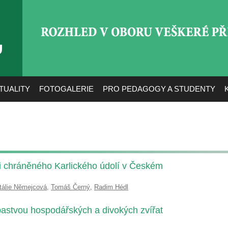
ROZHLED V OBORU VEŠ
TUALITY
FOTOGALERIE
PRO PEDAGOGY A STUDENTY
ci chráněného Karlického údolí v Českém
tálie Němejcová
,
Tomáš Černý
,
Radim Hédl
astvou hospodářských a divokých zvířat