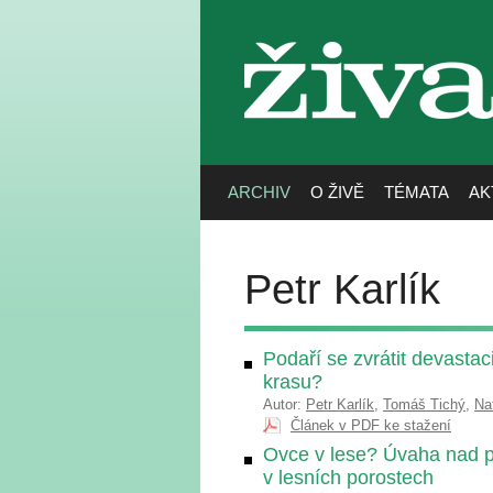
živa
ARCHIV
O ŽIVĚ
TÉMATA
AK
Petr Karlík
Podaří se zvrátit devasta
krasu?
Autor:
Petr Karlík
,
Tomáš Tichý
,
Na
Článek v PDF ke stažení
Ovce v lese? Úvaha nad p
v lesních porostech