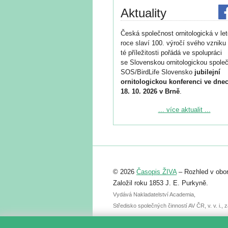
Aktuality
Česká společnost ornitologická v le
roce slaví 100. výročí svého vzniku 
té příležitosti pořádá ve spolupráci
se Slovenskou ornitologickou společ
SOS/BirdLife Slovensko
jubilejní
ornitologickou konferenci ve dnec
18. 10. 2026 v Brně
.
Podrobnější informace ke konferenc
... více aktualit ...
naleznete zde:
https://www.birdlife.cz/konference-2
Registrovat se můžete do 6. září.
Upozorňujeme, že termín pro odeslá
© 2026
Časopis ŽIVA
– Rozhled v obor
abstraktu přihlášené přednášky neb
posteru je už 30. června.
Založil roku 1853 J. E. Purkyně.
Vydává Nakladatelství Academia,
Středisko společných činností AV ČR, v. v. i.