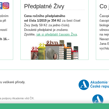
Předplatné Živy
Co 
tošním
Cena ročního předplatného
Časopi
a při
od čísla 1/2019 je 354 Kč
za šest čísel
časopi
Živy (tedy 59 Kč za jedno číslo).
biolog
ností
Dvouleté předplatné je zrušeno.
věnova
Zjistěte,
jak si předplatit časopis Živa
.
na nej
h 16.–
Navazu
Jana E
vycház
i
026/
ní
u veškeré přírody.
o
, za podpory Akademie věd ČR.