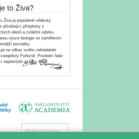
je to Živa?
s Živa je populárně vědecký
s přinášející příspěvky z
ických oborů a zvláštní rubriku
nou výuce biologie se zaměřením
novější poznatky.
je na odkaz svého zakladatele
vangelisty Purkyně. Poslední řada
í nepřetržitě od roku 1953.