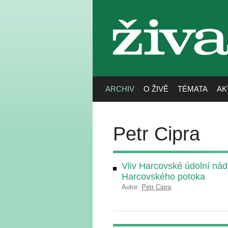
živa
ARCHIV
O ŽIVĚ
TÉMATA
AK
Petr Cipra
Vliv Harcovské údolní nád
Harcovského potoka
Autor:
Petr Cipra