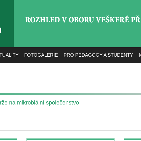
ROZHLED V OBORU VEŠ
TUALITY
FOTOGALERIE
PRO PEDAGOGY A STUDENTY
rže na mikrobiální společenstvo