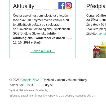
Aktuality
Předpla
Česká společnost ornitologická v letošním
Cena ročního
roce slaví 100. výročí svého vzniku a při
od čísla 1/20
té příležitosti pořádá ve spolupráci
Živy (tedy 59 
se Slovenskou ornitologickou společností
Dvouleté předp
SOS/BirdLife Slovensko
jubilejní
Zjistěte,
jak s
ornitologickou konferenci ve dnech 16.–
18. 10. 2026 v Brně
.
Podrobnější informace ke konferenci
... více aktualit ...
naleznete zde:
https://www.birdlife.cz/konference-2026/
Registrovat se můžete do 6. září.
Upozorňujeme, že termín pro odeslání
© 2026
Časopis ŽIVA
– Rozhled v oboru veškeré přírody.
abstraktu přihlášené přednášky nebo
posteru je už 30. června.
Založil roku 1853 J. E. Purkyně.
Vydává Nakladatelství Academia,
Středisko společných činností AV ČR, v. v. i., za podpory Akademie věd ČR.