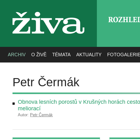
ROZHLE
živa
ARCHIV
O ŽIVĚ
TÉMATA
AKTUALITY
FOTOGALERI
Petr Čermák
Obnova lesních porostů v Krušných horách cest
meliorací
Autor:
Petr Čermák