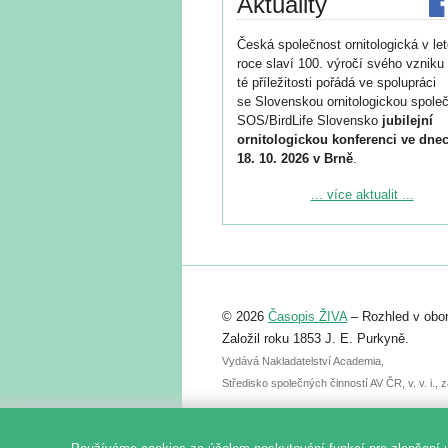
Aktuality
Česká společnost ornitologická v le
roce slaví 100. výročí svého vzniku 
té příležitosti pořádá ve spolupráci
se Slovenskou ornitologickou společ
SOS/BirdLife Slovensko
jubilejní
ornitologickou konferenci ve dnec
18. 10. 2026 v Brně
.
Podrobnější informace ke konferenc
... více aktualit ...
naleznete zde:
https://www.birdlife.cz/konference-2
Registrovat se můžete do 6. září.
Upozorňujeme, že termín pro odeslá
© 2026
Časopis ŽIVA
– Rozhled v obor
abstraktu přihlášené přednášky neb
posteru je už 30. června.
Založil roku 1853 J. E. Purkyně.
Vydává Nakladatelství Academia,
Středisko společných činností AV ČR, v. v. i.