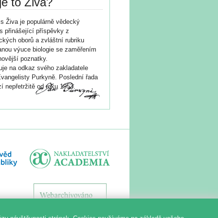
je to Živa?
s Živa je populárně vědecký
s přinášející příspěvky z
ických oborů a zvláštní rubriku
nou výuce biologie se zaměřením
novější poznatky.
je na odkaz svého zakladatele
vangelisty Purkyně. Poslední řada
í nepřetržitě od roku 1953.