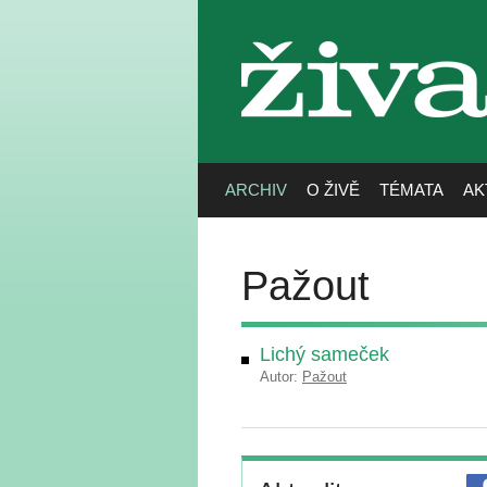
živa
ARCHIV
O ŽIVĚ
TÉMATA
AK
Pažout
Lichý sameček
Autor:
Pažout