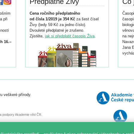
Předplatné Živy
Co 
tošním
Cena ročního předplatného
Časopi
a při
od čísla 1/2019 je 354 Kč
za šest čísel
časopi
Živy (tedy 59 Kč za jedno číslo).
biolog
ností
Dvouleté předplatné je zrušeno.
věnova
Zjistěte,
jak si předplatit časopis Živa
.
na nej
h 16.–
Navazu
Jana E
vycház
i
026/
ní
u veškeré přírody.
o
, za podpory Akademie věd ČR.