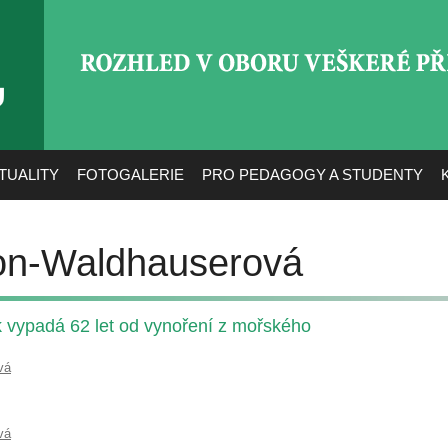
ROZHLED V OBORU VEŠ
TUALITY
FOTOGALERIE
PRO PEDAGOGY A STUDENTY
on-Waldhauserová
k vypadá 62 let od vynoření z mořského
vá
vá