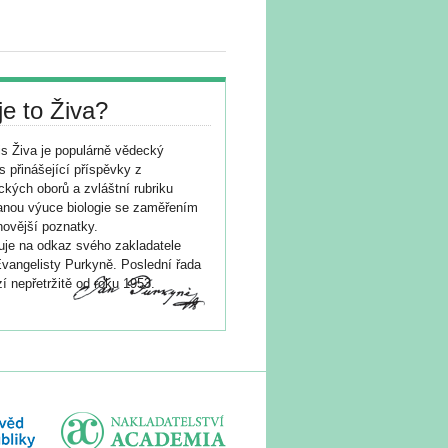
je to Živa?
s Živa je populárně vědecký
s přinášející příspěvky z
ických oborů a zvláštní rubriku
nou výuce biologie se zaměřením
novější poznatky.
je na odkaz svého zakladatele
vangelisty Purkyně. Poslední řada
í nepřetržitě od roku 1953.