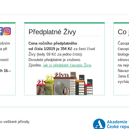
Předplatné Živy
Co 
tošním
Cena ročního předplatného
Časopi
a při
od čísla 1/2019 je 354 Kč
za šest čísel
časopi
Živy (tedy 59 Kč za jedno číslo).
biolog
ností
Dvouleté předplatné je zrušeno.
věnova
Zjistěte,
jak si předplatit časopis Živa
.
na nej
h 16.–
Navazu
Jana E
vycház
i
026/
ní
u veškeré přírody.
o