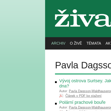
živa
ARCHIV
O ŽIVĚ
TÉMATA
AK
Pavla Dagss
Vývoj ostrova Surtsey. Ja
dna?
Autor:
Pavla Dagsson-Waldhausero
Článek v PDF ke stažení
Polární prachové bouře
Autor:
Pavla Dagsson-Waldhausero