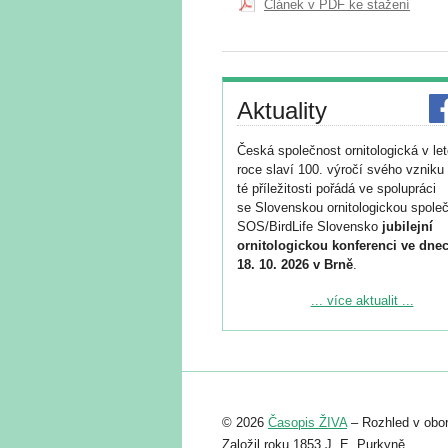
Článek v PDF ke stažení
Aktuality
Česká společnost ornitologická v le
roce slaví 100. výročí svého vzniku 
té příležitosti pořádá ve spolupráci
se Slovenskou ornitologickou společ
SOS/BirdLife Slovensko
jubilejní
ornitologickou konferenci ve dnec
18. 10. 2026 v Brně
.
Podrobnější informace ke konferenc
... více aktualit ...
naleznete zde:
https://www.birdlife.cz/konference-2
Registrovat se můžete do 6. září.
Upozorňujeme, že termín pro odeslá
© 2026
Časopis ŽIVA
– Rozhled v obor
abstraktu přihlášené přednášky neb
posteru je už 30. června.
Založil roku 1853 J. E. Purkyně.