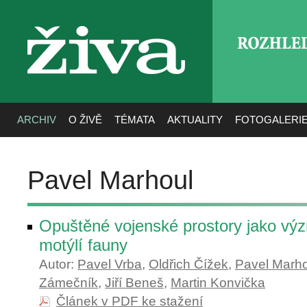
ROZHLE
živa
ARCHIV
O ŽIVĚ
TÉMATA
AKTUALITY
FOTOGALERI
Pavel Marhoul
Opuštěné vojenské prostory jako vý
motýlí fauny
Autor:
Pavel Vrba
,
Oldřich Čížek
,
Pavel Marho
Zámečník
,
Jiří Beneš
,
Martin Konvička
Článek v PDF ke stažení