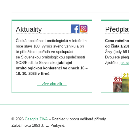
Aktuality
Předpla
Česká společnost ornitologická v letošním
Cena ročního
roce slaví 100. výročí svého vzniku a při
od čísla 1/20
té příležitosti pořádá ve spolupráci
Živy (tedy 59 
se Slovenskou ornitologickou společností
Dvouleté předp
SOS/BirdLife Slovensko
jubilejní
Zjistěte,
jak s
ornitologickou konferenci ve dnech 16.–
18. 10. 2026 v Brně
.
Podrobnější informace ke konferenci
... více aktualit ...
naleznete zde:
https://www.birdlife.cz/konference-2026/
Registrovat se můžete do 6. září.
Upozorňujeme, že termín pro odeslání
© 2026
Časopis ŽIVA
– Rozhled v oboru veškeré přírody.
abstraktu přihlášené přednášky nebo
posteru je už 30. června.
Založil roku 1853 J. E. Purkyně.