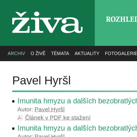
ROZHLE
živa
ARCHIV
O ŽIVĚ
TÉMATA
AKTUALITY
FOTOGALERI
Pavel Hyršl
Imunita hmyzu a dalších bezobratlých
Autor:
Pavel Hyršl
Článek v PDF ke stažení
Imunita hmyzu a dalších bezobratlých
Autor:
Pavel Hyršl