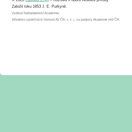
abstraktu přihlášené přednášky nebo
posteru je už 30. června.
Založil roku 1853 J. E. Purkyně.
Vydává Nakladatelství Academia,
Středisko společných činností AV ČR, v. v. i., za podpory Akademie věd ČR.