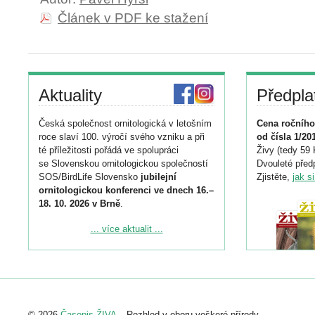
Článek v PDF ke stažení
Aktuality
Předpla
Česká společnost ornitologická v letošním
Cena ročního
roce slaví 100. výročí svého vzniku a při
od čísla 1/20
té příležitosti pořádá ve spolupráci
Živy (tedy 59 
se Slovenskou ornitologickou společností
Dvouleté předp
SOS/BirdLife Slovensko
jubilejní
Zjistěte,
jak s
ornitologickou konferenci ve dnech 16.–
18. 10. 2026 v Brně
.
Podrobnější informace ke konferenci
... více aktualit ...
naleznete zde:
https://www.birdlife.cz/konference-2026/
Registrovat se můžete do 6. září.
Upozorňujeme, že termín pro odeslání
© 2026
Časopis ŽIVA
– Rozhled v oboru veškeré přírody.