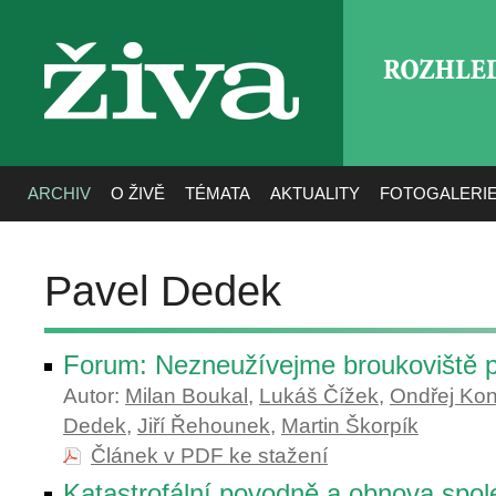
ROZHLE
živa
ARCHIV
O ŽIVĚ
TÉMATA
AKTUALITY
FOTOGALERI
Pavel Dedek
Forum: Nezneužívejme broukoviště p
Autor:
Milan Boukal
,
Lukáš Čížek
,
Ondřej Kon
Dedek
,
Jiří Řehounek
,
Martin Škorpík
Článek v PDF ke stažení
Katastrofální povodně a obnova spol