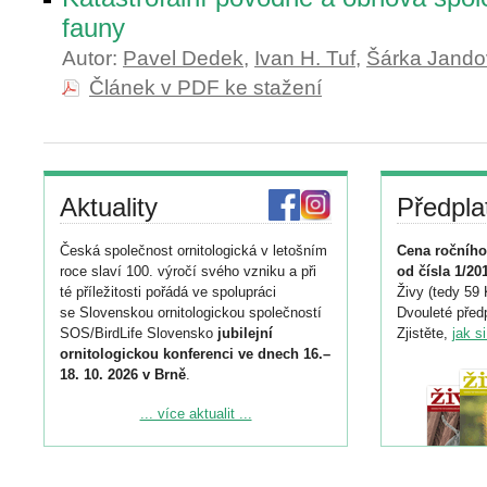
fauny
Autor:
Pavel Dedek
,
Ivan H. Tuf
,
Šárka Jando
Článek v PDF ke stažení
Aktuality
Předpla
Česká společnost ornitologická v letošním
Cena ročního
roce slaví 100. výročí svého vzniku a při
od čísla 1/20
té příležitosti pořádá ve spolupráci
Živy (tedy 59 
se Slovenskou ornitologickou společností
Dvouleté předp
SOS/BirdLife Slovensko
jubilejní
Zjistěte,
jak s
ornitologickou konferenci ve dnech 16.–
18. 10. 2026 v Brně
.
Podrobnější informace ke konferenci
... více aktualit ...
naleznete zde:
https://www.birdlife.cz/konference-2026/