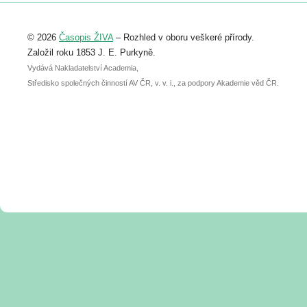
Registrovat se můžete do 6. září.
Upozorňujeme, že termín pro odeslání
© 2026
Časopis ŽIVA
– Rozhled v oboru veškeré přírody.
abstraktu přihlášené přednášky nebo
posteru je už 30. června.
Založil roku 1853 J. E. Purkyně.
Vydává Nakladatelství Academia,
Středisko společných činností AV ČR, v. v. i., za podpory Akademie věd ČR.