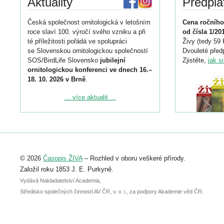
Aktuality
Předpla
Česká společnost ornitologická v letošním
Cena ročního
roce slaví 100. výročí svého vzniku a při
od čísla 1/20
té příležitosti pořádá ve spolupráci
Živy (tedy 59 
se Slovenskou ornitologickou společností
Dvouleté předp
SOS/BirdLife Slovensko
jubilejní
Zjistěte,
jak s
ornitologickou konferenci ve dnech 16.–
18. 10. 2026 v Brně
.
Podrobnější informace ke konferenci
... více aktualit ...
naleznete zde:
https://www.birdlife.cz/konference-2026/
Registrovat se můžete do 6. září.
Upozorňujeme, že termín pro odeslání
© 2026
Časopis ŽIVA
– Rozhled v oboru veškeré přírody.
abstraktu přihlášené přednášky nebo
posteru je už 30. června.
Založil roku 1853 J. E. Purkyně.
Vydává Nakladatelství Academia,
Středisko společných činností AV ČR, v. v. i., za podpory Akademie věd ČR.