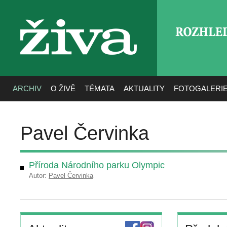
ROZHLE
živa
ARCHIV
O ŽIVĚ
TÉMATA
AKTUALITY
FOTOGALERI
Pavel Červinka
Příroda Národního parku Olympic
Autor:
Pavel Červinka