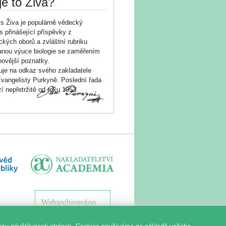
je to Živa?
s Živa je populárně vědecký
s přinášející příspěvky z
ických oborů a zvláštní rubriku
nou výuce biologie se zaměřením
novější poznatky.
je na odkaz svého zakladatele
vangelisty Purkyně. Poslední řada
í nepřetržitě od roku 1953.