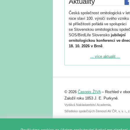
Aktuality
Česká společnost ornitologická v le
roce slaví 100. výročí svého vzniku 
té příležitosti pořádá ve spolupráci
se Slovenskou ornitologickou společ
SOS/BirdLife Slovensko
jubilejní
ornitologickou konferenci ve dnec
18. 10. 2026 v Brně
.
Podrobnější informace ke konferenc
... více aktualit ...
naleznete zde:
https://www.birdlife.cz/konference-2
Registrovat se můžete do 6. září.
Upozorňujeme, že termín pro odeslá
© 2026
Časopis ŽIVA
– Rozhled v obor
abstraktu přihlášené přednášky neb
posteru je už 30. června.
Založil roku 1853 J. E. Purkyně.
Vydává Nakladatelství Academia,
Středisko společných činností AV ČR, v. v. i.