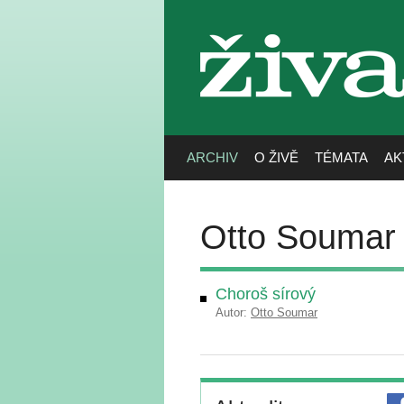
živa
ARCHIV
O ŽIVĚ
TÉMATA
AK
Otto Soumar
Choroš sírový
Autor:
Otto Soumar