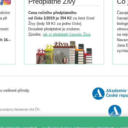
Předplatné Živy
Co 
tošním
Cena ročního předplatného
Časopi
a při
od čísla 1/2019 je 354 Kč
za šest čísel
časopi
Živy (tedy 59 Kč za jedno číslo).
biolog
ností
Dvouleté předplatné je zrušeno.
věnova
Zjistěte,
jak si předplatit časopis Živa
.
na nej
h 16.–
Navazu
Jana E
vycház
i
026/
ní
u veškeré přírody.
o
, za podpory Akademie věd ČR.