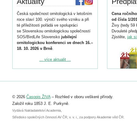
Aktuality
Předpla
Česká společnost ornitologická v letošním
Cena ročního
roce slaví 100. výročí svého vzniku a při
od čísla 1/20
té příležitosti pořádá ve spolupráci
Živy (tedy 59 
se Slovenskou ornitologickou společností
Dvouleté předp
SOS/BirdLife Slovensko
jubilejní
Zjistěte,
jak s
ornitologickou konferenci ve dnech 16.–
18. 10. 2026 v Brně
.
Podrobnější informace ke konferenci
... více aktualit ...
naleznete zde:
https://www.birdlife.cz/konference-2026/
Registrovat se můžete do 6. září.
Upozorňujeme, že termín pro odeslání
© 2026
Časopis ŽIVA
– Rozhled v oboru veškeré přírody.
abstraktu přihlášené přednášky nebo
posteru je už 30. června.
Založil roku 1853 J. E. Purkyně.
Vydává Nakladatelství Academia,
Středisko společných činností AV ČR, v. v. i., za podpory Akademie věd ČR.