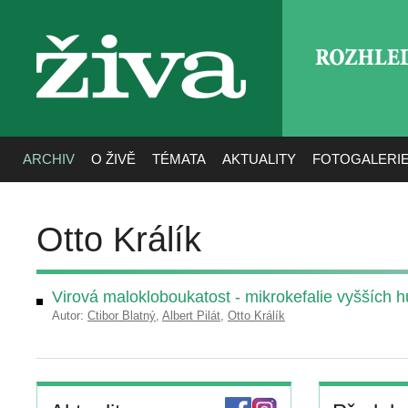
ROZHLE
živa
ARCHIV
O ŽIVĚ
TÉMATA
AKTUALITY
FOTOGALERI
Otto Králík
Virová malokloboukatost - mikrokefalie vyšších 
Autor:
Ctibor Blatný
,
Albert Pilát
,
Otto Králík