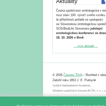
Aktuality
Česká společnost ornitologická v le
roce slaví 100. výročí svého vzniku 
té příležitosti pořádá ve spolupráci
se Slovenskou ornitologickou společ
SOS/BirdLife Slovensko
jubilejní
ornitologickou konferenci ve dnec
18. 10. 2026 v Brně
.
Podrobnější informace ke konferenc
... více aktualit ...
naleznete zde:
https://www.birdlife.cz/konference-2
Registrovat se můžete do 6. září.
Upozorňujeme, že termín pro odeslá
© 2026
Časopis ŽIVA
– Rozhled v obor
abstraktu přihlášené přednášky neb
posteru je už 30. června.
Založil roku 1853 J. E. Purkyně.
Vydává Nakladatelství Academia,
Středisko společných činností AV ČR, v. v. i.