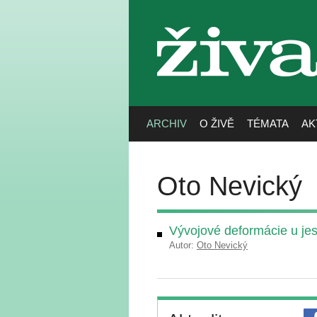
živa
ARCHIV
O ŽIVĚ
TÉMATA
AK
Oto Nevický
Vývojové deformácie u je
Autor:
Oto Nevický