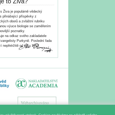
je to Živa?
s Živa je populárně vědecký
s přinášející příspěvky z
ických oborů a zvláštní rubriku
nou výuce biologie se zaměřením
novější poznatky.
je na odkaz svého zakladatele
vangelisty Purkyně. Poslední řada
í nepřetržitě od roku 1953.