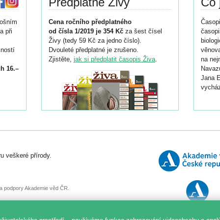
Předplatné Živy
Co 
tošním
Cena ročního předplatného
Časopi
a při
od čísla 1/2019 je 354 Kč
za šest čísel
časopi
Živy (tedy 59 Kč za jedno číslo).
biolog
ností
Dvouleté předplatné je zrušeno.
věnova
Zjistěte,
jak si předplatit časopis Živa
.
na nej
h 16.–
Navazu
Jana E
vycház
i
026/
ní
u veškeré přírody.
o
, za podpory Akademie věd ČR.