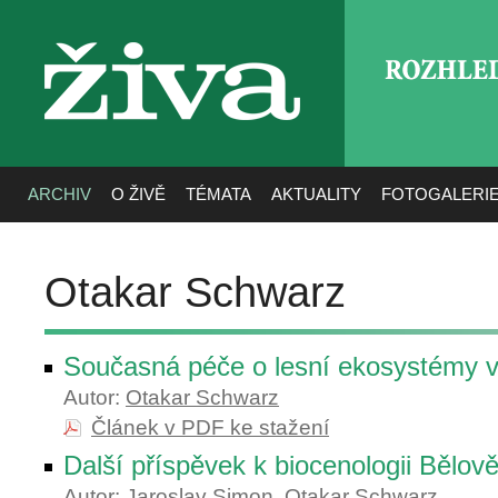
ROZHLE
živa
ARCHIV
O ŽIVĚ
TÉMATA
AKTUALITY
FOTOGALERI
Otakar Schwarz
Současná péče o lesní ekosystémy
Autor:
Otakar Schwarz
Článek v PDF ke stažení
Další příspěvek k biocenologii Bělov
Autor:
Jaroslav Simon
,
Otakar Schwarz