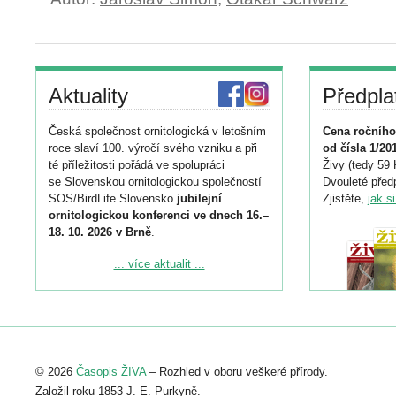
Aktuality
Předpla
Česká společnost ornitologická v letošním
Cena ročního
roce slaví 100. výročí svého vzniku a při
od čísla 1/20
té příležitosti pořádá ve spolupráci
Živy (tedy 59 
se Slovenskou ornitologickou společností
Dvouleté předp
SOS/BirdLife Slovensko
jubilejní
Zjistěte,
jak s
ornitologickou konferenci ve dnech 16.–
18. 10. 2026 v Brně
.
Podrobnější informace ke konferenci
... více aktualit ...
naleznete zde:
https://www.birdlife.cz/konference-2026/
Registrovat se můžete do 6. září.
Upozorňujeme, že termín pro odeslání
© 2026
Časopis ŽIVA
– Rozhled v oboru veškeré přírody.
abstraktu přihlášené přednášky nebo
posteru je už 30. června.
Založil roku 1853 J. E. Purkyně.